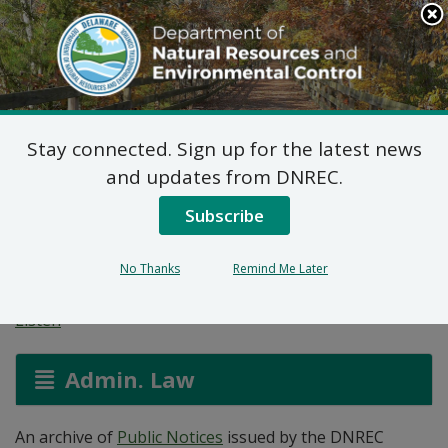
Search
This
Site
DNREC Menu
Stay connected. Sign up for the latest news
Waste and Hazardous
and updates from DNREC.
Substances Public
Subscribe
Notice Archive
No Thanks
Remind Me Later
Listen
Admin. Law
An archive of
Public Notices
issued by the DNREC