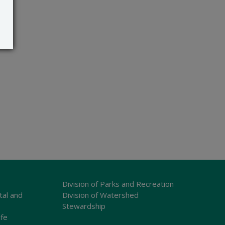
Division of Parks and Recreation
tal and
Division of Watershed
Stewardship
ife