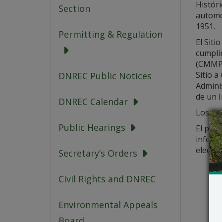
Históri
Section
automóv
1951.
Permitting & Regulation
El Siti
cumpli
(CMMP);
Sitio a
DNREC Public Notices
Admini
de un I
DNREC Calendar
Los det
Public Hearings
El perí
inform
electró
Secretary’s Orders
Civil Rights and DNREC
Environmental Appeals
Board