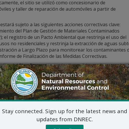
camente, el sitio se utilizó como concesionario de
iles y taller de reparación de automóviles a partir de
o estará sujeto a las siguientes acciones correctivas clave:
miento del Plan de Gestión de Materiales Contaminados
 el registro de un Pacto Ambiental que restrinja el uso del
 usos no residenciales y restrinja la extracción de aguas sub
stración a Largo Plazo para monitorear los contaminantes d
nforme de Finalización de las Medidas Correctivas.
alles del Plan Propuesto están disponibles en línea en:
den.
odo de comentarios finaliza al cierre de operaciones (4:30 p.m
ación adicional, comuníquese con Mariya Chiger, Gerente de 
nico al
RS_Public_Comments@delaware.gov
.
Stay connected. Sign up for the latest news and
updates from DNREC.