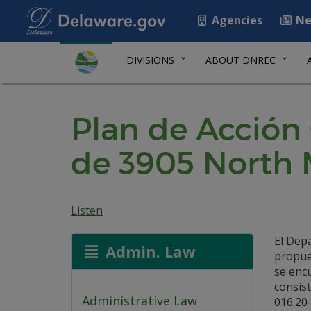
Agencies
Ne
DIVISIONS
ABOUT DNREC
Plan de Acción 
de 3905 North M
Listen
El Dep
Admin. Law
propues
se enc
consist
Administrative Law
016.20