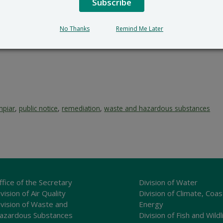
Subscribe
No Thanks
Remind Me Later
mpiar
,
public notice
,
remediation
,
waste and hazardous substances
ffice of the Secretary
Division of Water
vision of Air Quality
Division of Climate, Coas
ivision of Waste and
Energy
azardous Substances
Division of Fish and Wildl