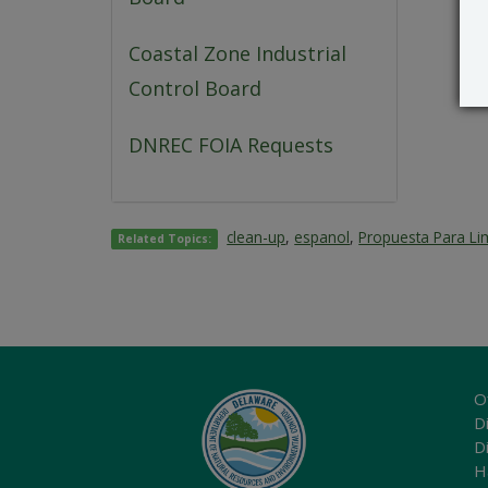
Coastal Zone Industrial
Control Board
DNREC FOIA Requests
clean-up
,
espanol
,
Propuesta Para Li
Related Topics:
O
Di
D
H