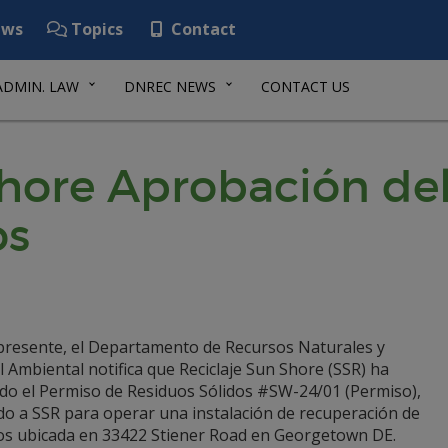
ws
Topics
Contact
ADMIN. LAW
DNREC NEWS
CONTACT US
Shore Aprobación de
os
 presente, el Departamento de Recursos Naturales y
 Ambiental notifica que Reciclaje Sun Shore (SSR) ha
tado el Permiso de Residuos Sólidos #SW-24/01 (Permiso),
do a SSR para operar una instalación de recuperación de
os ubicada en 33422 Stiener Road en Georgetown DE.