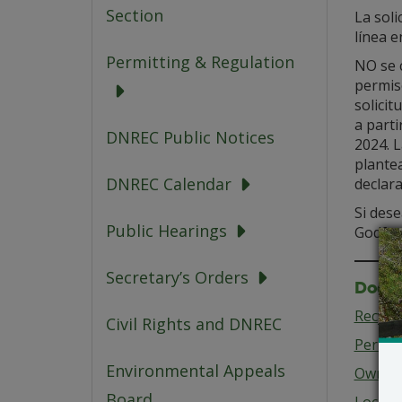
Section
La soli
línea 
Permitting & Regulation
NO se c
permis
solicit
a parti
DNREC Public Notices
2024. L
plantea
DNREC Calendar
declar
Si des
Public Hearings
Godfre
Secretary’s Orders
Docum
Recycli
Civil Rights and DNREC
Permit
Environmental Appeals
Owner
Board