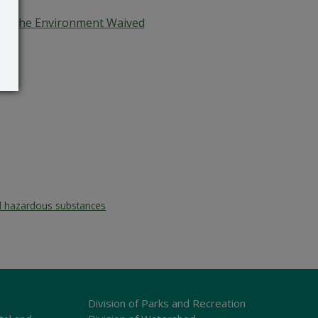
and The Environment Waived
d hazardous substances
Division of Parks and Recreation