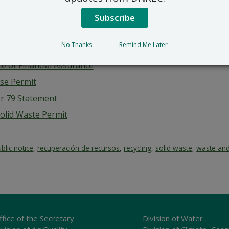
Zoning Documents
ce That Product Does Not Adversely Affect Human Health 
Subscribe
e Market Agreements
No Thanks
Remind Me Later
tual Closure Plan
e of Financial Assurance
se Permit
r 79 Statement
Solid Waste Permit
blic notice
,
recuperación de recursos
,
recycling
,
solid waste
,
waste an
ffice of the Secretary
Division of Water