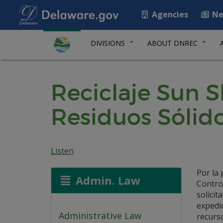
Agencies
Ne
DIVISIONS
ABOUT DNREC
Reciclaje Sun 
Residuos Sólid
Listen
Por la
Admin. Law
Control
solici
expedi
Administrative Law
recurs