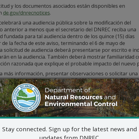
citud y los documentos asociados están disponibles en
en
de.gov/dnrecnotices
.
elebrará una audiencia pública sobre la modificación del
o anterior a menos que el secretario del DNREC reciba una
ud fundada para tal audiencia dentro de los quince (15) días
r de la fecha de este aviso, terminando el 6 de mayo de
a solicitud de audiencia deberá presentarse por escrito e ind
rán en la audiencia. También deberá mostrar familiaridad con
ación razonada que explique el probable impacto del nuevo 
ea más información, presentar observaciones o solicitar un
y en 89 Kings Highway, Dover, DE 19901, en el (302) 739-940
entos para Revisión
ng Permit Checklist
 Application
Stay connected. Sign up for the latest news and
ship Documents
updates from DNREC.