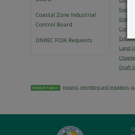
Local 
Eviden
Coastal Zone Industrial
End Us
Control Board
Concep
Evidenc
DNREC FOIA Requests
Land U
Chapte
Draft 
espanol
,
permitting and regulation
,
pu
Related Topics:
O