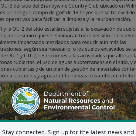
 OU-3 del sitio del Brandywine Country Club ubicado en Wil
o es un antiguo campo de golf de 18 hoyos que se ha dividido
s operativas para facilitar la limpieza y la reurbanización.
 y la OU-2 del sitio estarán sujetas a: la excavación de suelo
os por arsénico que se eliminarán fuera del sitio con suelos
almente impactados mezclados para reducir aún más las
traciones, según sea necesario, o los suelos excavados se 
de OU-1 y OU-2, restricciones a las actividades que alteran la
zonas cubiertas, el uso de aguas subterráneas en el sitio, y e
zonas cubiertas y de un plan de gestión de materiales conta
ión a los suelos y aguas subterráneas existentes en el sitio 
 del Sitio estará sujeta a: excavación de suelos impactados 
elos impactados residuales mezclados para reducir aún más 
ción en el uso de agua subterránea en el Sitio y cumplimien
ales contaminados para garantizar la eliminación de la expo
s del sitio.
 marzo de 2024, el DNREC emitió un aviso público del Plan P
sto para OU-3 del sitio. No hubo comentarios ni preguntas d
Stay connected. Sign up for the latest news and
tos. Los detalles de los Planes Finales están disponibles en