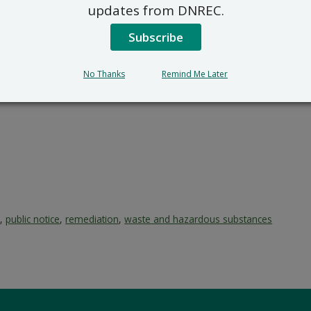
updates from DNREC.
tener información adicional, comuníquese con Lindsay J. Hal
reo electrónico al
DNREC_WHS_REMEDIATIONINBOX@delaw
Subscribe
No Thanks
Remind Me Later
a
,
public notice
,
remediation
,
waste and hazardous substances