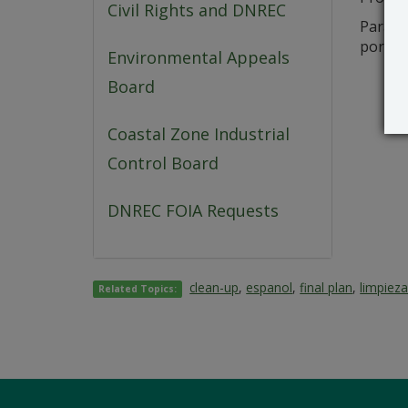
Civil Rights and DNREC
Para ob
por cor
Environmental Appeals
Board
Coastal Zone Industrial
Control Board
DNREC FOIA Requests
clean-up
,
espanol
,
final plan
,
limpiez
Related Topics: