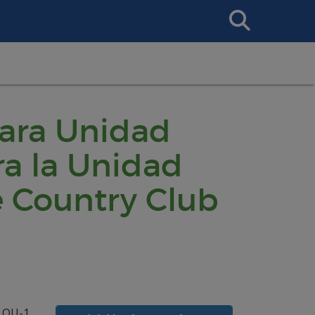
Search
This
Site
para Unidad
ra la Unidad
e Country Club
 OU-1,