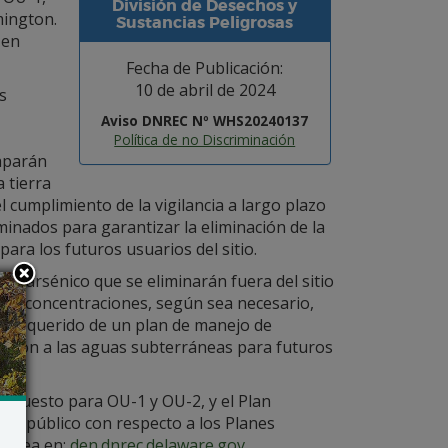
División de Desechos y
mington.
Sustancias Peligrosas
 en
Fecha de Publicación:
10 de abril de 2024
s
Aviso DNREC Nº WHS20240137
Política de no Discriminación
taparán
 tierra
l cumplimiento de la vigilancia a largo plazo
minados para garantizar la eliminación de la
para los futuros usuarios del sitio.
con arsénico que se eliminarán fuera del sitio
las concentraciones, según sea necesario,
to requerido de un plan de manejo de
sición a las aguas subterráneas para futuros
ropuesto para OU-1 y OU-2, y el Plan
el público con respecto a los Planes
 línea en:
den.dnrec.delaware.gov