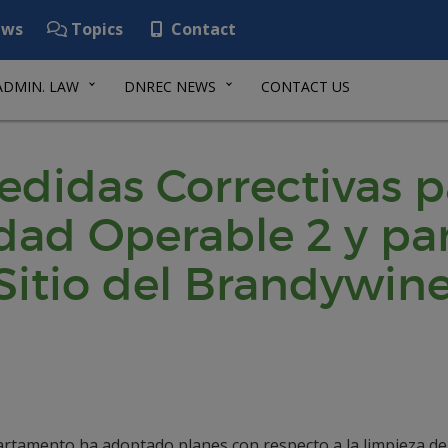
ws
Topics
Contact
ADMIN. LAW
DNREC NEWS
CONTACT US
edidas Correctivas 
dad Operable 2 y pa
Sitio del Brandywin
artamento ha adoptado planes con respecto a la limpieza de