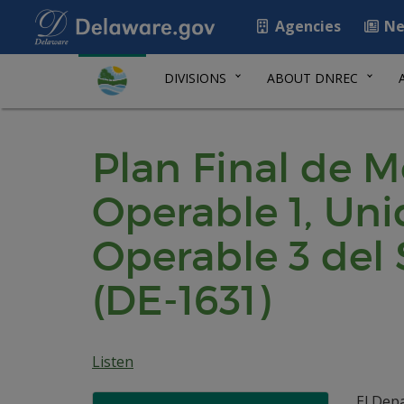
Agencies
Ne
DIVISIONS
ABOUT DNREC
Plan Final de M
Operable 1, Uni
Operable 3 del 
(DE-1631)
Listen
El Dep