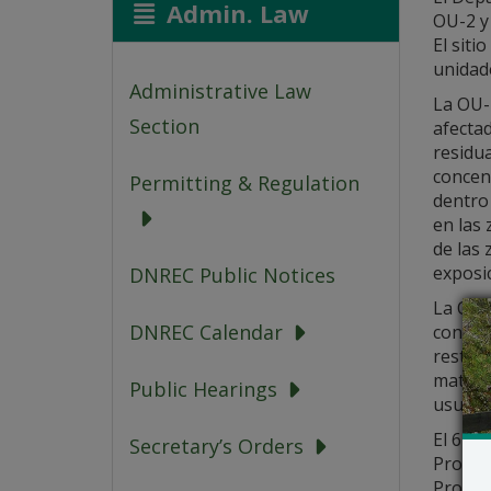
Admin. Law
OU-2 y
El siti
unidade
Administrative Law
La OU-1
Section
afectad
residu
concen
Permitting & Regulation
dentro 
en las 
de las 
exposic
DNREC Public Notices
La OU-3
DNREC Calendar
con su
restric
materi
Public Hearings
usuario
El 6 de
Secretary’s Orders
Propue
Propues