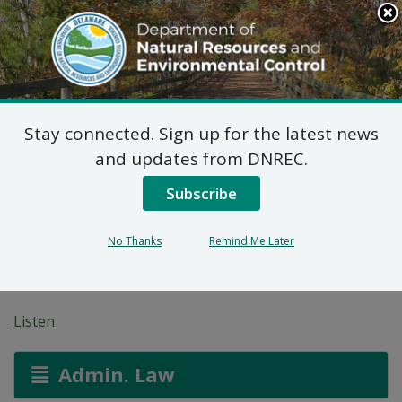
Search
This
Site
DNREC Menu
Stay connected. Sign up for the latest news
Plan Propuesto de
and updates from DNREC.
Medidas Correctivas
Subscribe
Para Ed’s Texaco (DE-
No Thanks
Remind Me Later
1821)
Listen
Admin. Law