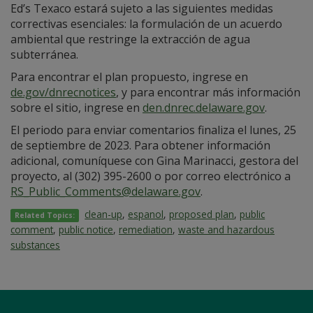
Ed’s Texaco estará sujeto a las siguientes medidas
correctivas esenciales: la formulación de un acuerdo
ambiental que restringe la extracción de agua
subterránea.
Para encontrar el plan propuesto, ingrese en
de.gov/dnrecnotices
, y para encontrar más información
sobre el sitio, ingrese en
den.dnrec.delaware.gov
.
El periodo para enviar comentarios finaliza el lunes, 25
de septiembre de 2023. Para obtener información
adicional, comuníquese con Gina Marinacci, gestora del
proyecto, al (302) 395-2600 o por correo electrónico a
RS_Public_Comments@delaware.gov
.
clean-up
,
espanol
,
proposed plan
,
public
Related Topics:
comment
,
public notice
,
remediation
,
waste and hazardous
substances