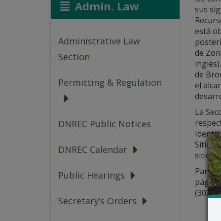
Admin. Law
sus sig
Recurs
está ob
Administrative Law
poster
de Zon
Section
inglés
de Brow
Permitting & Regulation
el alca
desarro
La Sec
respect
DNREC Public Notices
Identif
Sitio p
DNREC Calendar
sitio.
Para ob
Public Hearings
página
(302) 
Secretary’s Orders