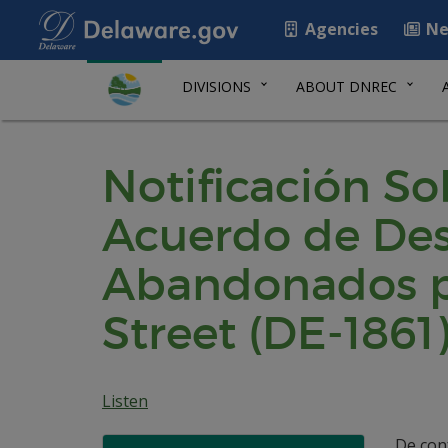
Agencies
Ne
DIVISIONS
ABOUT DNREC
Notificación So
Acuerdo de Desa
Abandonados pa
Street (DE-1861
Listen
De con