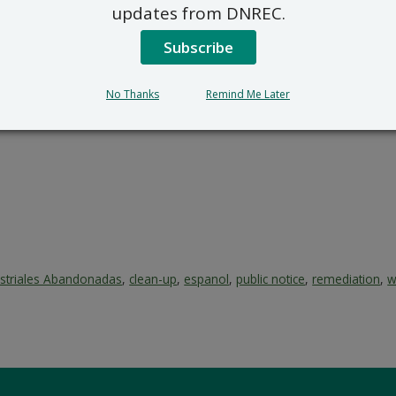
updates from DNREC.
Subscribe
No Thanks
Remind Me Later
ustriales Abandonadas
,
clean-up
,
espanol
,
public notice
,
remediation
,
w