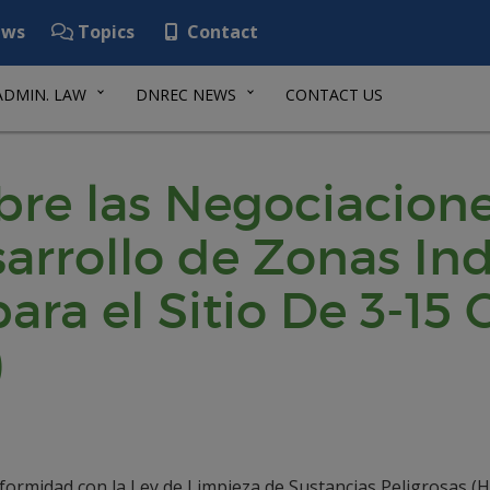
ws
Topics
Contact
ADMIN. LAW
DNREC NEWS
CONTACT US
bre las Negociacion
rrollo de Zonas Ind
ra el Sitio De 3-1
)
formidad con la Ley de Limpieza de Sustancias Peligrosas (