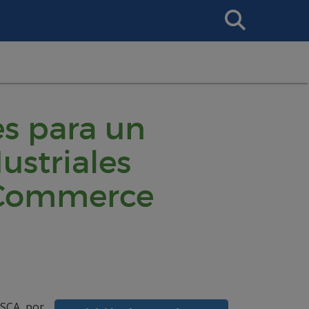
Search
This
Site
es para un
ustriales
5 Commerce
HSCA, por