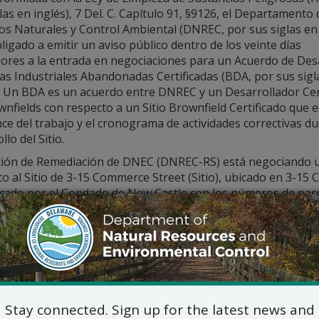
las en inglés), 7 Del. C. Capítulo 91, §9126, el Departamento 
os Naturales y Control Ambiental (DNREC, por sus siglas en 
ligado a emitir un aviso público dentro de los veinte días
iores a la entrada en negociaciones para un Acuerdo de Des
as Industriales Abandonadas Certificadas (BDA, por sus sigl
). Un BDA es un acuerdo entre DNREC y un Desarrollador Cer
nfields con respecto a un Sitio Brownfield Certificado que 
nce del trabajo y el cronograma de actividades correctivas du
llo del Sitio.
ción de Remediación de DNEC (DNREC-RS) está negociando 
o al Sitio de 3-15 Commerce Street (Sitio), ubicado en 3-1
icado por el Condado de New Castle con los números de parce
uede haber tenido una liberación de sustancias peligrosas co
 Para obtener más información, consulte el navegador de DN
tener más información sobre este Sitio y otros sitios indust
 web en
de.gov/brownfields
o comuníquese con el Gerente d
395-2600 o
Michael.Eruage@delaware.gov
.
Stay connected. Sign up for the latest news and