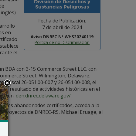
División de Desechos y
de
Sustancias Peligrosas
inglés)
Fecha de Publicación:
arrollo
7 de abril de 2024
as en
Aviso DNREC Nº WHS20240119
tificado
Política de no Discriminación
establece
rante el
un BDA con 3-15 Commerce Street LLC. con
5 Commerce Street, Wilmington, Delaware.
la fiscal 26-051.00-007 y 26-051.00-008, el
mo resultado de actividades históricas en el
REC en:
den.dnrec.delaware.gov/
.
riales abandonados certificados, acceda a la
e Proyectos de DNREC-RS, Michael Eruage, al