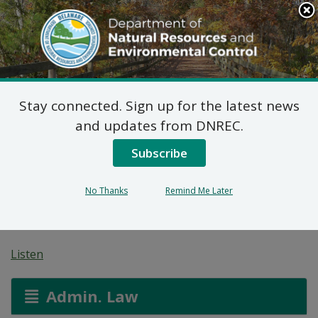
Search
This
Site
DNREC Menu
Stay connected. Sign up for the latest news
Plan Final de Medidas
and updates from DNREC.
Correctivas para Sitio
Subscribe
de 1320 East 8th Street
No Thanks
Remind Me Later
(DE-1689)
Listen
Admin. Law