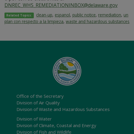
DNREC_WHS_REMEDIATIONINBOX@delaware.gov
clean-up
,
espanol
,
public notice
,
remediation
,
un
Related Topics:
plan con respecto a la limpieza
,
waste and hazardous substances
Office of the Secretary
Division of Air Quality
Division of Waste and Hazardous Substances
Division of Water
Division of Climate, Coastal and Energy
Division of Fish and Wildlife