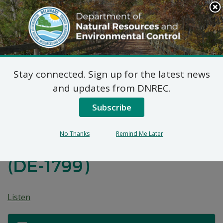
Search
This
Site
DNREC Menu
Stay connected. Sign up for the latest news
Plan Final de Acción
and updates from DNREC.
Correctiva para la
Subscribe
Antigua Propiedad de
No Thanks
Remind Me Later
la Estación De Seward
(DE-1799)
Listen