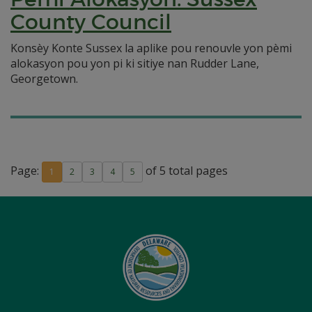
County Council
Konsèy Konte Sussex la aplike pou renouvle yon pèmi
alokasyon pou yon pi ki sitiye nan Rudder Lane,
Georgetown.
Page:
of 5 total pages
1
2
3
4
5