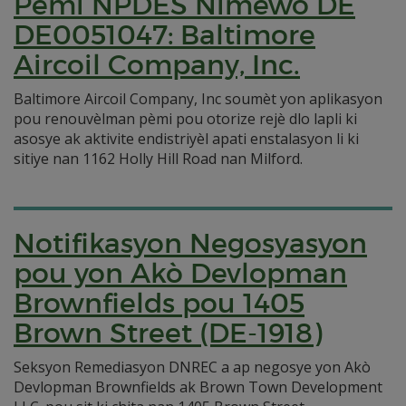
Pèmi NPDES Nimewo DE
DE0051047: Baltimore
Aircoil Company, Inc.
Baltimore Aircoil Company, Inc soumèt yon aplikasyon
pou renouvèlman pèmi pou otorize rejè dlo lapli ki
asosye ak aktivite endistriyèl apati enstalasyon li ki
sitiye nan 1162 Holly Hill Road nan Milford.
Notifikasyon Negosyasyon
pou yon Akò Devlopman
Brownfields pou 1405
Brown Street (DE-1918)
Seksyon Remediasyon DNREC a ap negosye yon Akò
Devlopman Brownfields ak Brown Town Development