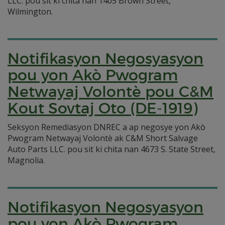
LLC. pou sit ki chita nan 1405 Brown Street,
Wilmington.
Notifikasyon Negosyasyon
pou yon Akò Pwogram
Netwayaj Volontè pou C&M
Kout Sovtaj Oto (DE-1919)
Seksyon Remediasyon DNREC a ap negosye yon Akò
Pwogram Netwayaj Volontè ak C&M Short Salvage
Auto Parts LLC. pou sit ki chita nan 4673 S. State Street,
Magnolia.
Notifikasyon Negosyasyon
pou yon Akò Pwogram