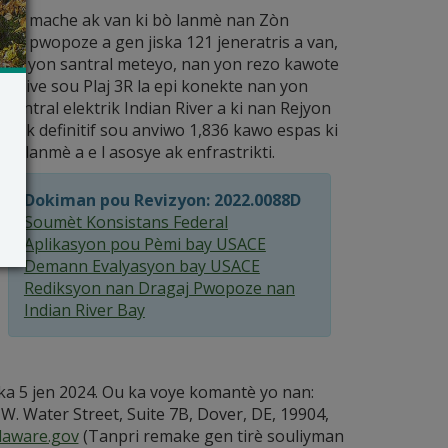
i ki mache ak van ki bò lanmè nan Zòn
yo pwopoze a gen jiska 121 jeneratris a van,
è, ak yon santral meteyo, nan yon rezo kawote
rive sou Plaj 3R la epi konekte nan yon
 santral elektrik Indian River a ki nan Rejyon
pak definitif sou anviwo 1,836 kawo espas ki
bò lanmè a e l asosye ak enfrastrikti.
Dokiman pou Revizyon: 2022.0088D
Soumèt Konsistans Federal
Aplikasyon pou Pèmi bay USACE
Demann Evalyasyon bay USACE
Rediksyon nan Dragaj Pwopoze nan
Indian River Bay
ska 5 jen 2024. Ou ka voye komantè yo nan:
W. Water Street, Suite 7B, Dover, DE, 19904,
aware.gov
(Tanpri remake gen tirè souliyman