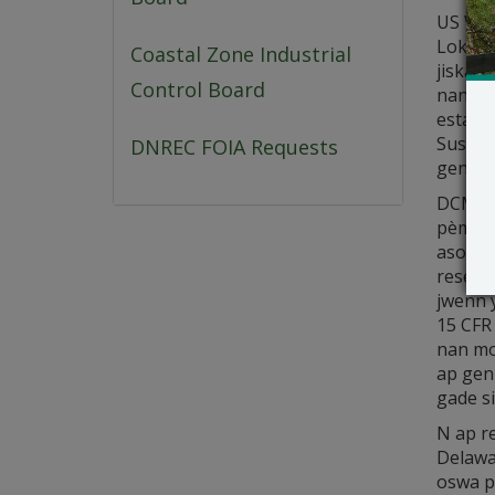
US Win
Lokasy
Coastal Zone Industrial
jiska k
Control Board
nan Zò
estasyo
Sussex
DNREC FOIA Requests
gen dlo
DCMP te
pèmi a
asosye
resevwa
jwenn 
15 CFR 
nan mom
ap gen 
gade s
N ap re
Delawar
oswa p