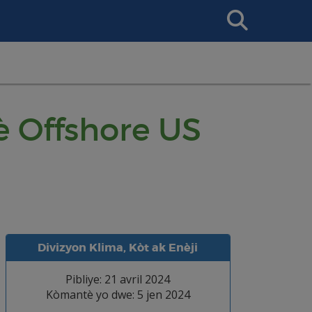
Search
This
Site
jè Offshore US
Divizyon Klima, Kòt ak Enèji
Pibliye: 21 avril 2024
Kòmantè yo dwe: 5 jen 2024