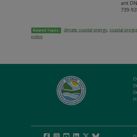
ant DN
739-92
climate coastal energy
,
coastal prog
Related Topics:
notice
O
Di
D
H
D