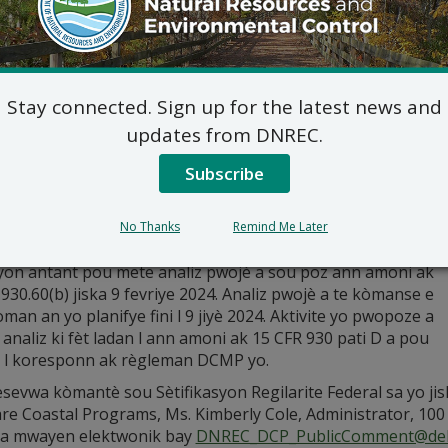
d, Inc. pwopoze pou devlope yon echèl komèsyal, pwojè enèj
on yo rele Lease OCS–A 0490 bò lanmè nan Maryland. Pwojè 
at lòt estasyon bò lanmè. jiska kat kab expòtasyon bò lanm
n Lokasyon an. Yo pwopoze pou kab ekspòtasyon bò lanmè a 
Stay connected. Sign up for the latest news and
n yo pral konstwi sou pati fiskal 233-2.00-2.01 ki konekte ak
, nan Delaware. An gwo, jan yo pwopoze pwojè a, t ap gen en
updates from DNREC.
 e l t ap fouye materyèl pou fasilite konstriksyon pwojè van 
Subscribe
 resevwa sètifikasyon regilarite federal la pou itilizasyon
k otorizasyon U.S. Army Corps of Engineers (USACE) ki
 ak pwojè a 23 oktòb 2023, ak enfòmasyon ajou nou
No Thanks
Remind Me Later
 14 mas 2024, ak 1ye avril 2024. US Wind, Inc. ak DCMP te
yon antant pou mete analiz pwojè a sou poz ann amoni ak
930.60(b) jiska 9 fevriye 2024. Analiz pwojè a te kòmanse e
an an yo planifye fini l 9 jiyè 2024. Aktivite yo pwopoze a
analiz ki fèt ladan l ann amoni ak 15 CFR 930 pati D a pou
i l koresponn ak règleman DCMP yo.
sevwa kòmantè sou Sètifikasyon Regilarite Federal sa yo ji
e Coastal Programs, Ms. Kimberly Cole, Administrator, 100 
a mwayen elektwonik bay
DNREC_DCP_PublicComment@del