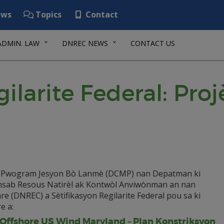
ws
Topics
Contact
ADMIN. LAW
DNREC NEWS
CONTACT US
gilarite Federal: Pro
 Pwogram Jesyon Bò Lanmè (DCMP) nan Depatman ki
sab Resous Natirèl ak Kontwòl Anviwònman an nan
e (DNREC) a Sètifikasyon Regilarite Federal pou sa ki
e a:
 Offshore US Wind Maryland – Plan Konstriksyon