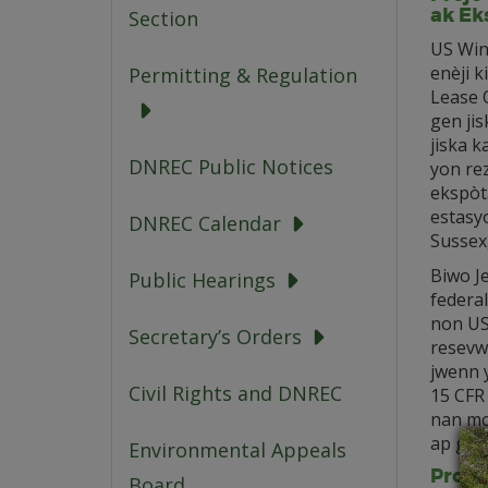
ak Ek
Section
US Win
enèji 
Permitting & Regulation
Lease 
gen jis
jiska 
DNREC Public Notices
yon re
ekspòt
estasyo
DNREC Calendar
Sussex
Biwo J
Public Hearings
federa
non US
Secretary’s Orders
resevwa
jwenn 
Civil Rights and DNREC
15 CFR 
nan mom
ap gen
Environmental Appeals
Projè
Board