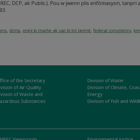
REC, DCP, ak Public.). Pou w jwenn plis enfòmasyon, tanpri 
83.
rams
,
dcmp
,
enèji ki mache ak van ki bò lanmè
,
federal consistency
,
kre
ffice of the Secretary
Division of Water
vision of Air Quality
Division of Climate, Coas
ivision of Waste and
Energy
azardous Substances
Division of Fish and Wildl
NREC Newsroom
Environmental Justice