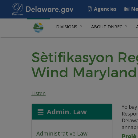
Agencies
Ne
DIVISIONS
ABOUT DNREC
Sètifikasyon Re
Wind Maryland
Listen
Yo bay
Admin. Law
Respon
Delawar
annapr
Administrative Law
Projè