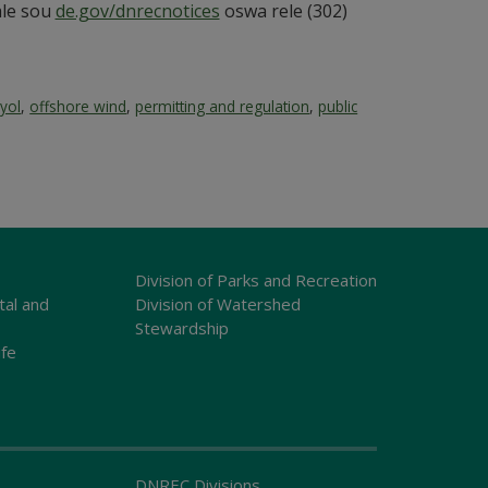
ale sou
de.gov/dnrecnotices
oswa rele (302)
yol
,
offshore wind
,
permitting and regulation
,
public
Division of Parks and Recreation
tal and
Division of Watershed
Stewardship
ife
DNREC Divisions