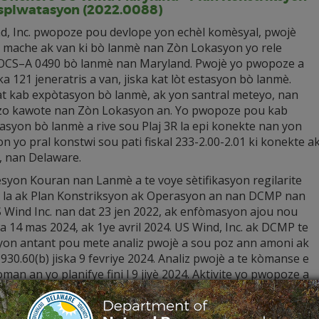
splwatasyon (2022.0088)
d, Inc. pwopoze pou devlope yon echèl komèsyal, pwojè
ki mache ak van ki bò lanmè nan Zòn Lokasyon yo rele
OCS–A 0490 bò lanmè nan Maryland. Pwojè yo pwopoze a
ka 121 jeneratris a van, jiska kat lòt estasyon bò lanmè.
kat kab expòtasyon bò lanmè, ak yon santral meteyo, nan
zo kawote nan Zòn Lokasyon an. Yo pwopoze pou kab
asyon bò lanmè a rive sou Plaj 3R la epi konekte nan yon
n yo pral konstwi sou pati fiskal 233-2.00-2.01 ki konekte ak
, nan Delaware.
esyon Kouran nan Lanmè a te voye sètifikasyon regilarite
l la ak Plan Konstriksyon ak Operasyon an nan DCMP nan
 Wind Inc. nan dat 23 jen 2022, ak enfòmasyon ajou nou
 14 mas 2024, ak 1ye avril 2024. US Wind, Inc. ak DCMP te
yon antant pou mete analiz pwojè a sou poz ann amoni ak
930.60(b) jiska 9 fevriye 2024. Analiz pwojè a te kòmanse e
an an yo planifye fini l 9 jiyè 2024. Aktivite yo pwopoze a
 analiz ki fèt ladan l ann amoni ak 15 CFR 930 pati E a pou
 Offshore US Wind Maryland – Analiz Lisans/Pèm