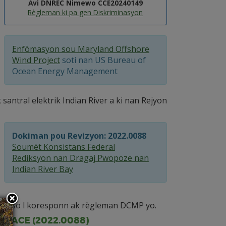
Avi DNREC Nimewo CCE20240149
Règleman ki pa gen Diskriminasyon
Enfòmasyon sou Maryland Offshore
Wind Project
soti nan US Bureau of
Ocean Energy Management
 santral elektrik Indian River a ki nan Rejyon
Dokiman pou Revizyon: 2022.0088
Soumèt Konsistans Federal
Rediksyon nan Dragaj Pwopoze nan
Indian River Bay
 gade so l koresponn ak règleman DCMP yo.
i USACE (2022.0088)