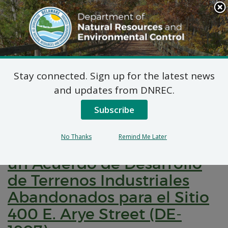
Search
This
Site
DNREC Menu
Stay connected. Sign up for the latest news
Pages Tagged With: "waste and hazardous
and updates from DNREC.
substances"
Subscribe
Notificación de
No Thanks
Remind Me Later
Comentarios Públicos para
un Acuerdo de Desarrollo
de Terrenos Industriales
Abandonados para el Sitio
400 E. Arye Street (DE-