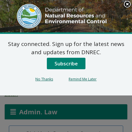
Search
This
Site
DNREC Menu
Stay connected. Sign up for the latest news
Plan Final de Acción
and updates from DNREC.
Correctiva para Parcela
Subscribe
A (DE-1769)
No Thanks
Remind Me Later
Listen
Admin. Law