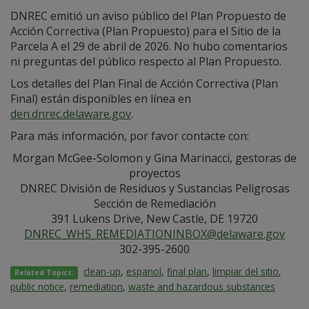
DNREC emitió un aviso público del Plan Propuesto de
Acción Correctiva (Plan Propuesto) para el Sitio de la
Parcela A el 29 de abril de 2026. No hubo comentarios
ni preguntas del público respecto al Plan Propuesto.
Los detalles del Plan Final de Acción Correctiva (Plan
Final) están disponibles en línea en
den.dnrec.delaware.gov
.
Para más información, por favor contacte con:
Morgan McGee-Solomon y Gina Marinacci, gestoras de
proyectos
DNREC División de Residuos y Sustancias Peligrosas
Sección de Remediación
391 Lukens Drive, New Castle, DE 19720
DNREC_WHS_REMEDIATIONINBOX@delaware.gov
302-395-2600
clean-up
,
espanol
,
final plan
,
limpiar del sitio
,
Related Topics:
public notice
,
remediation
,
waste and hazardous substances