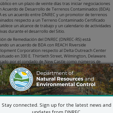
úblico en un plazo de veinte días tras iniciar negociaciones
n Acuerdo de Desarrollo de Terrenos Contaminados (BDA).
 es un acuerdo entre DNREC y un promotor de terrenos
inados respecto a un Terreno Contaminado Certificado
ablece un alcance de trabajo y un calendario de actividades
ivas durante el desarrollo del Sitio.
ción de Remediación del DNREC (DNREC-RS) está
ando un acuerdo de BDA con REACH Riverside
lopment Corporation respecto al Delta Outreach Center
, situado en 330 E. Thirtieth Street, Wilmington, Delaware.
ficado por el condado de New Castle como números de
 fiscal 26-023.00-031, el sitio pudo haber sufrido una liber
vidades históricas en el lugar.
alles del BDA están disponibles en línea en
den.dnrec.delaw
ás información, por favor contacte con:
Brenda Haire, Jefe de Pro
DNREC – División de Residuos y Susta
Stay connected. Sign up for the latest news and
Sección de Remediaci
updates from DNREC.