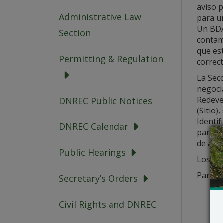
aviso p
Administrative Law
para u
Un BDA
Section
contam
que est
Permitting & Regulation
correct
La Sec
negoci
Redeve
DNREC Public Notices
(Sitio)
Identi
DNREC Calendar
parcela
de acti
Public Hearings
Los det
Para m
Secretary’s Orders
Civil Rights and DNREC