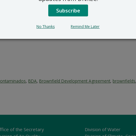
391 Lukens Drive, New Castle
RS_Public_Comments@delaw
Subscribe
302-395-2600
odo de comentarios termina al cierre de la jornada laboral (16
No Thanks
Remind Me Later
 Contaminados
,
BDA
,
Brownfield Development Agreement
,
brownfields
ffice of the Secretary
Division of Water