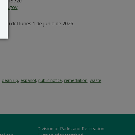
, DE 19720
are.gov
:30) del lunes 1 de junio de 2026.
,
clean-up
,
espanol
,
public notice
,
remediation
,
waste
Division of Parks and Recreation