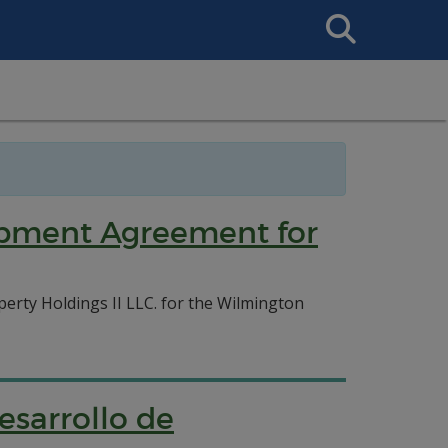
Search
This
Site
lopment Agreement for
rty Holdings II LLC. for the Wilmington
esarrollo de