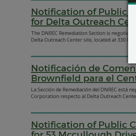
Notification of Publi
for Delta Outreach Cen
The DNREC Remediation Section is negotiati
Delta Outreach Center site, located at 330 E. T
Notificación de Coment
Brownfield para el Cen
La Sección de Remediación del DNREC está n
Corporation respecto al Delta Outreach Center 
Notification of Publi
for 53 Mccullough Drive