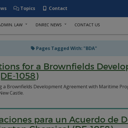
ws
Topics
Contact
ADMIN. LAW
DNREC NEWS
CONTACT US
Pages Tagged With: "BDA"
ations for a Brownfields Deve
(DE-1058)
g a Brownfields Development Agreement with Maritime Prope
 New Castle.
aciones para un Acuerdo de D