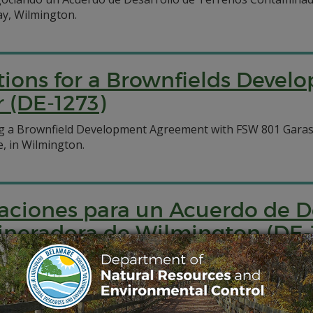
ay, Wilmington.
ations for a Brownfields Deve
 (DE-1273)
ng a Brownfield Development Agreement with FSW 801 Garas
e, in Wilmington.
aciones para un Acuerdo de D
cineradora de Wilmington (DE-
gociando un Acuerdo de Desarrollo de Terrenos Contaminad
801 Garasches Lane, Wilmington.