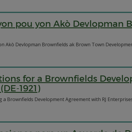
yon pou yon Akò Devlopman B
 Akò Devlopman Brownfields ak Brown Town Development LL
ations for a Brownfields Deve
 (DE-1921)
 a Brownfields Development Agreement with RJ Enterprises 