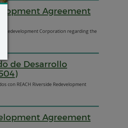
evelopment Agreement
de Redevelopment Corporation regarding the
do de Desarrollo
504)
ados con REACH Riverside Redevelopment
evelopment Agreement