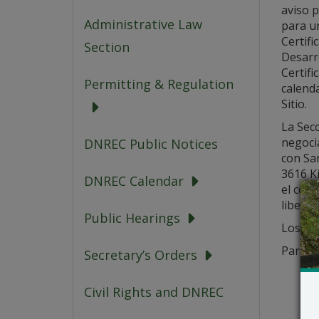
aviso p
Administrative Law
para u
Certif
Section
Desarro
Certifi
Permitting & Regulation
calenda
Sitio.
La Sec
negoci
DNREC Public Notices
con San
3616 K
DNREC Calendar
el con
liberac
Public Hearings
Los det
Para m
Secretary’s Orders
Civil Rights and DNREC