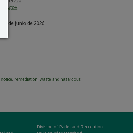
, DE 19720
are.gov
 22 de junio de 2026.
 notice
,
remediation
,
waste and hazardous
Division of Parks and Recreation