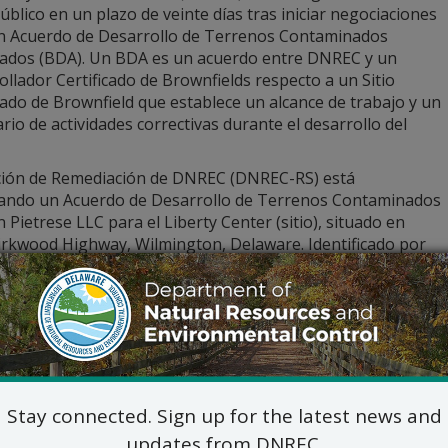
úblico en un plazo de veinte días tras iniciar negociaciones
n Acuerdo de Desarrollo de Terrenos Contaminados
icados (BDA). Un BDA es un acuerdo entre DNREC y un
llador Certificado de Brownfields respecto a un Sitio
cado de Brownfield que establece un alcance de trabajo y un
rio de actividades correctivas durante el desarrollo del
ción de Remediación de DNREC (DNREC-RS) está
ando un Acuerdo de Desarrollo de Terrenos Contaminados
 Pietrese LLC para el Liberty Center (sitio), situado en
irkwood Highway, Wilmington, Delaware. Identificado por
dado de New Castle como números de parcela fiscal 08-039.30
ión de sustancias peligrosas debido a actividades históricas e
alles del Acuerdo de Desarrollo de Brownfields están dispon
ás información, por favor contacte con:
Brenda Haire, Gestora de P
DNREC – División de Residuos y Susta
Stay connected. Sign up for the latest news and
Sección de Remediaci
updates from DNREC.