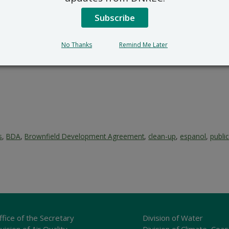
391 Lukens Drive, New Castle
RS_Public_Comments@delaw
Subscribe
302-395-2600
odo de comentarios termina al cierre de la jornada (16:30) del
No Thanks
Remind Me Later
s
,
BDA
,
Brownfield Development Agreement
,
clean-up
,
espanol
,
public
ffice of the Secretary
Division of Water