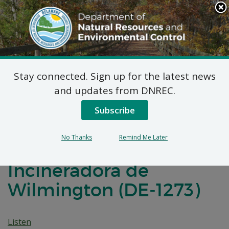
Search
This
Site
DNREC Menu
Stay connected. Sign up for the latest news
Notificación de
and updates from DNREC.
Negociaciones para un
Subscribe
Acuerdo de Desarrollo
No Thanks
Remind Me Later
de Brownfields para la
Incineradora de
Wilmington (DE-1273)
Listen