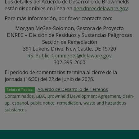
Los detalles del Acuerdo de Desarrollo de Brownfields
están disponibles en línea en
den.dnrec.delaware.gov
.
Para más información, por favor contacte con:
Morgan McGee-Solomon, Gestora de Proyecto
DNREC – División de Residuos y Sustancias Peligrosas
Sección de Remediación
391 Lukens Drive, New Castle, DE 19720
RS_Public_Comments@delaware.gov
302-395-2600
El periodo de comentarios termina al cierre de la
jornada (16:30) del 22 de junio de 2026.
Acuerdo de Desarrollo de Terrenos
Related Topics:
Contaminados
,
BDA
,
Brownfield Development Agreement
,
clean-
up
,
espanol
,
public notice
,
remediation
,
waste and hazardous
substances