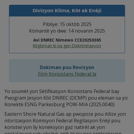
Divizyon Klima, Kòt ak Enèji
Pibliye: 15 oktòb 2025
Kòmantè yo dwe: 14 novanm 2025
Avi DNREC Nimewo CCE20250365
Règleman ki pa gen Diskriminasyon
Dokiman pou Revizyon
Fòm Konsistans Federal la
Yo soumèt yon Sètifikasyon Konsistans Federal bay
Pwogram Jesyon Kòt DNREC (DCMP) pou eleman sa yo:
Konektè ESNG Parkesburg POW-MIA (2025.0040)
Eastern Shore Natural Gas ap pwopoze pou itilize yon
otorizasyon Komisyon Federal Regilasyon Enèji pou
konstwi yon liy koneksyon gaz natirèl ak yon
enstalasyon valv oksilyè anlè tè toupre entèseksyon