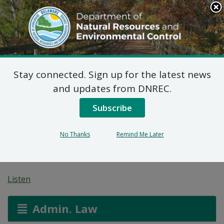
Search
This
Site
DNREC Menu
Stay connected. Sign up for the latest news
Sètifikasyon Konsistans
and updates from DNREC.
Federal: Konektè ESNG
Subscribe
Parkesburg POW-MIA
No Thanks
Remind Me Later
(2025.0040)
Listen
Admin. Law