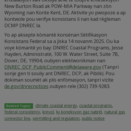
New Burton Road ak POW-MIA Parkway nan zòn
Wyoming nan Konte Kent, DE. Aktivite yo pwopoze a ap
kontwole pou verifye konsistans li nan kad règleman
DCMP DNREC la.
Yo ap aksepte kòmantè konsènan Sètifikasyon
Konsistans Federal sa a jiska 14 novanm 2025. Ou ka
voye kòmantè yo bay: DNREC Coastal Programs, Jesse
Hayden, Administratè, 100 W. Water Street, Suite 7B,
Dover, DE, 19904, oubyen elektwonikman nan
DNREC_DCP_PublicComment@delaware.gov
(Tanpri
sonje gen ti souliy ant DNREC, DCP, ak Piblik). Pou
dokiman soumèt ak plis enfòmasyon, tanpri vizite
de.gov/dnrecnotices
oubyen rele ‪(302) 739-9283.
climate coastal energy
,
coastal programs
,
Related Topics:
federal consistency
,
kreyol
,
liy koneksyon gaz natirèl
,
natural gas
connector line
,
permitting and regulation
,
public notice