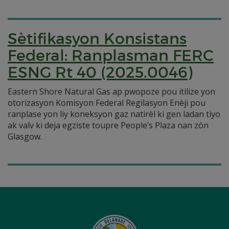
Sètifikasyon Konsistans
Federal: Ranplasman FERC
ESNG Rt 40 (2025.0046)
Eastern Shore Natural Gas ap pwopoze pou itilize yon
otorizasyon Komisyon Federal Regilasyon Enèji pou
ranplase yon liy koneksyon gaz natirèl ki gen ladan tiyo
ak valv ki deja egziste toupre People’s Plaza nan zòn
Glasgow.