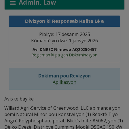
Admin. Law
Divizyon ki Responsab Kalita Lè a
Pibliye: 17 desanm 2025
Kòmantè yo dwe: 1 janvye 2026
Avi DNREC Nimewo AQ20250457
Règleman ki pa gen Diskriminasyon
Dokiman pou Revizyon
Aplikasyon
Avis te bay ke:
Willard Agri-Service of Greenwood, LLC ap mande yon
pèmi Natural Minor pou konstwi yon (1) Reaktè Tiyo
Angrè Polyphosphate pòtab Blick’s Inite #5062, yon (1)
Dèlko Dyezèl Distribye Cummins Modèl DSGAC 150 kW,