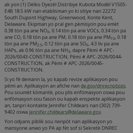
ak yon (1) Dèlko Dyezèl Distribye Kubota Modèl V1505-
E4B 18.5 kW nan etablisman yo ki sitiye nan 22272
South Dupont Highway, Greenwood, Konte Kent,
Delaware. Ekipman yo pral gen pèmisyon pou emèt
0.38 tòn pa ane NO
, 0.14 tòn pa ane VOCs, 0.34 tòn pa
X
ane CO, 0.18 tòn pa ane PM, 0.18 tòn pa ane PM
, 0.18
10
tòn pa ane PM
, 0.12 tòn pa ane SO
, 4.3 liv pa ane
2.5
X
HAPs, ak 0.96 tòn pa ane NH
, dapre Pèmi # APC-
3
2026/0043-CONSTRUCTION, Pèmi # APC-2026/0044-
CONSTRUCTION, ak Pèmi # APC-2026/0045-
CONSTRUCTION.
Si yo fè demann la, yo kapab revize aplikasyon pou
pèmi an. Aplikasyon an afiche nan
de.gov/dnrecnotices
.
Pou soumèt kòmantè, pou plis enfòmasyon oswa pou
enfòmasyon sou fason ou kapab enspekte aplikasyon
an, tanpri kontakte Jennifer Childears nan (302) 739-
9402 oswa
jennifer.childears@delaware.gov
.
Yon odyans piblik sou nenpòt nan aplikasyon yo
mansyone anwo yo PA ap fèt sof si Sekretè DNREC