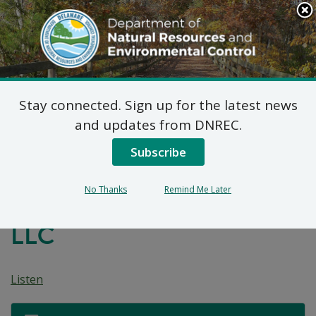
Search
This
Site
DNREC Menu
Stay connected. Sign up for the latest news
7 DE Admin. Kòd 1102
and updates from DNREC.
Demann Pèmi Natirèl
Subscribe
Minè: Willard Agri-
No Thanks
Remind Me Later
Service of Greenwood,
LLC
Listen