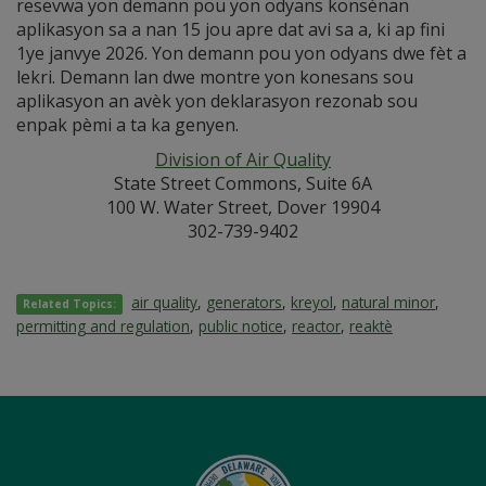
resevwa yon demann pou yon odyans konsènan
aplikasyon sa a nan 15 jou apre dat avi sa a, ki ap fini
1ye janvye 2026. Yon demann pou yon odyans dwe fèt a
lekri. Demann lan dwe montre yon konesans sou
aplikasyon an avèk yon deklarasyon rezonab sou
enpak pèmi a ta ka genyen.
Division of Air Quality
State Street Commons, Suite 6A
100 W. Water Street, Dover 19904
302-739-9402
air quality
,
generators
,
kreyol
,
natural minor
,
Related Topics:
permitting and regulation
,
public notice
,
reactor
,
reaktè