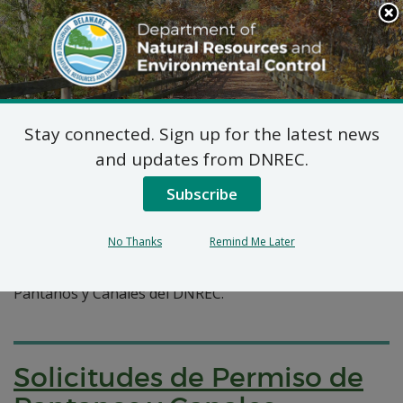
Search
This
Site
DNREC Menu
Stay connected. Sign up for the latest news
Pages Tagged With: "pantanos"
and updates from DNREC.
Subscribe
Solicitudes de Permiso de
Pantanos y Canales
No Thanks
Remind Me Later
Una colección de solicitudes recientes a la Sección de
Pantanos y Canales del DNREC.
Solicitudes de Permiso de