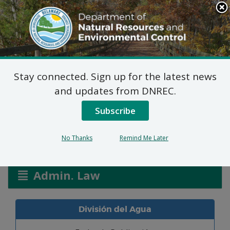
Search
This
Site
DNREC Menu
Stay connected. Sign up for the latest news
Solicitudes de Permiso
and updates from DNREC.
de Pantanos y Canales
Subscribe
No Thanks
Remind Me Later
Listen
Admin. Law
División del Agua