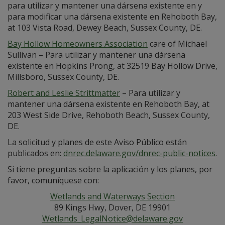
para utilizar y mantener una dársena existente en y
para modificar una dársena existente en Rehoboth Bay,
at 103 Vista Road, Dewey Beach, Sussex County, DE.
Bay Hollow Homeowners Association
care of Michael
Sullivan – Para utilizar y mantener una dársena
existente en Hopkins Prong, at 32519 Bay Hollow Drive,
Millsboro, Sussex County, DE.
Robert and Leslie Strittmatter
– Para utilizar y
mantener una dársena existente en Rehoboth Bay, at
203 West Side Drive, Rehoboth Beach, Sussex County,
DE.
La solicitud y planes de este Aviso Público están
publicados en:
dnrec.delaware.gov/dnrec-public-notices
.
Si tiene preguntas sobre la aplicación y los planes, por
favor, comuníquese con:
Wetlands and Waterways Section
89 Kings Hwy, Dover, DE 19901
Wetlands_LegalNotice@delaware.gov