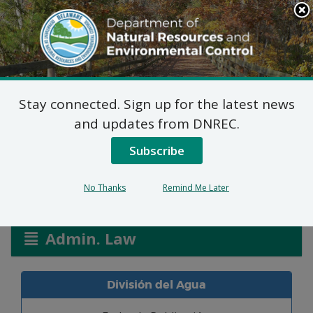
Search
This
Site
DNREC Menu
Stay connected. Sign up for the latest news
Solicitudes de Permiso
and updates from DNREC.
de Pantanos y Canales
Subscribe
No Thanks
Remind Me Later
Listen
Admin. Law
División del Agua