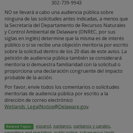
302-739-9943
NO se llevará a cabo una audiencia pública sobre
ninguna de las solicitudes antes indicadas, a menos que
la Secretaría del Departamento de Recursos Naturales
y Control Ambiental de Delaware (DNREC, por sus
siglas en inglés) determine que la misma es de interés
público o si se recibe una objeción meritoria por escrito
sobre la solicitud dentro de los 20 días de este aviso. La
petición de audiencia pública también se considerará
meritoria si demuestra familiaridad con la solicitud o
proporciona una declaración congruente del impacto
probable de la acción.
Por favor, envíe todos los comentarios o solicitudes
meritorias de audiencia pública por escrito a la
dirección de correo electrónico
Wetlands_LegalNotice@Delaware.gov
.
espanol
,
pantanos
,
pantanos y canales
,
Related Topics:
permitting and regulation
,
public notice
,
subaqueous lands
,