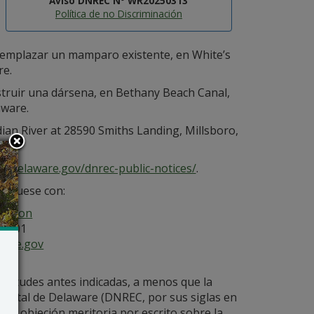
Aviso DNREC Nº WR20250313
Política de no Discriminación
reemplazar un mamparo existente, en White’s
re.
truir una dársena, en Bethany Beach Canal,
aware.
ian River at 28590 Smiths Landing, Millsboro,
ec.delaware.gov/dnrec-public-notices/
.
uníquese con:
ection
19901
ware.gov
licitudes antes indicadas, a menos que la
iental de Delaware (DNREC, por sus siglas en
 una objeción meritoria por escrito sobre la