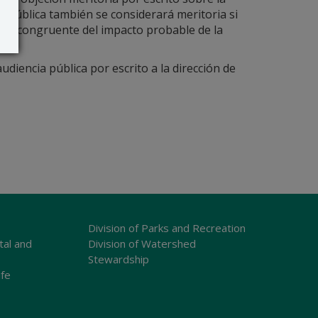
cia pública también se considerará meritoria si
ción congruente del impacto probable de la
udiencia pública por escrito a la dirección de
Division of Parks and Recreation
tal and
Division of Watershed
Stewardship
ife