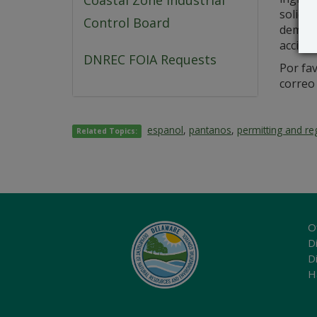
Coastal Zone Industrial
solicit
Control Board
demuest
acción.
DNREC FOIA Requests
Por fav
correo
espanol
,
pantanos
,
permitting and re
Related Topics:
O
Di
D
H