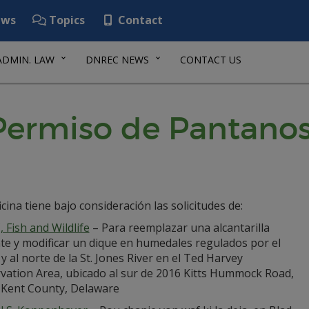
ws
Topics
Contact
ADMIN. LAW
DNREC NEWS
CONTACT US
 Permiso de Pantanos
icina tiene bajo consideración las solicitudes de:
Fish and Wildlife
– Para reemplazar una alcantarilla
nte y modificar un dique en humedales regulados por el
y al norte de la St. Jones River en el Ted Harvey
vation Area, ubicado al sur de 2016 Kitts Hummock Road,
 Kent County, Delaware