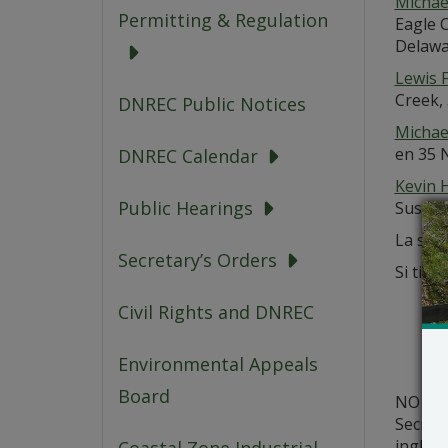
Michae
Permitting & Regulation
Eagle 
Delawa
Lewis F
Creek,
DNREC Public Notices
Michae
en 35 
DNREC Calendar
Kevin 
Public Hearings
Sussex
La soli
Secretary’s Orders
Si tien
Civil Rights and DNREC
Environmental Appeals
Board
NO se l
Secret
inglés)