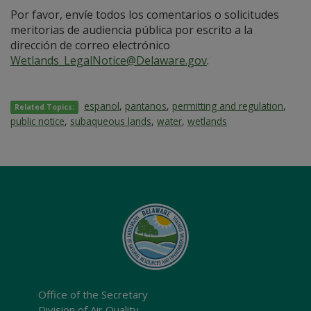
Por favor, envíe todos los comentarios o solicitudes
meritorias de audiencia pública por escrito a la
dirección de correo electrónico
Wetlands_LegalNotice@Delaware.gov
.
espanol
,
pantanos
,
permitting and regulation
,
Related Topics:
public notice
,
subaqueous lands
,
water
,
wetlands
Office of the Secretary
Division of Air Quality