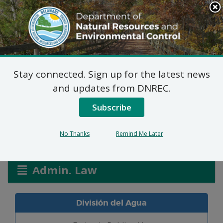
Search
This
Site
DNREC Menu
Stay connected. Sign up for the latest news
Solicitudes de Permiso
and updates from DNREC.
de Pantanos y Canales
Subscribe
No Thanks
Remind Me Later
Listen
Admin. Law
División del Agua