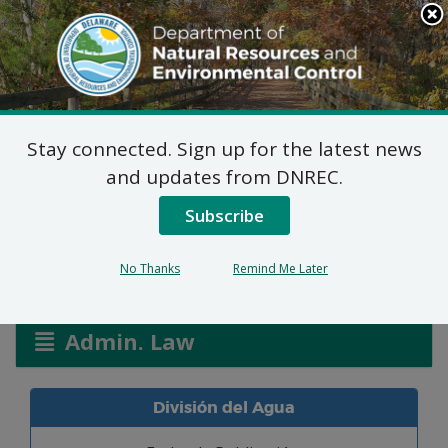
Search
This
Site
DNREC Menu
Stay connected. Sign up for the latest news
Solicitudes de Permiso
and updates from DNREC.
de Pantanos y Canales
Subscribe
No Thanks
Remind Me Later
Listen
Admin. Law
División del Agua