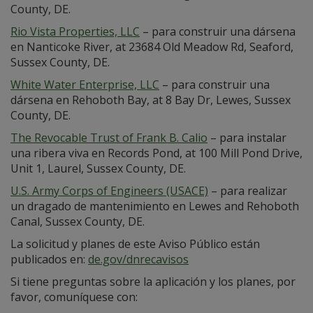
County, DE.
Rio Vista Properties, LLC
– para construir una dársena
en Nanticoke River, at 23684 Old Meadow Rd, Seaford,
Sussex County, DE.
White Water Enterprise, LLC
– para construir una
dársena en Rehoboth Bay, at 8 Bay Dr, Lewes, Sussex
County, DE.
The Revocable Trust of Frank B. Calio
– para instalar
una ribera viva en Records Pond, at 100 Mill Pond Drive,
Unit 1, Laurel, Sussex County, DE.
U.S. Army Corps of Engineers (USACE)
– para realizar
un dragado de mantenimiento en Lewes and Rehoboth
Canal, Sussex County, DE.
La solicitud y planes de este Aviso Público están
publicados en:
de.gov/dnrecavisos
Si tiene preguntas sobre la aplicación y los planes, por
favor, comuníquese con: