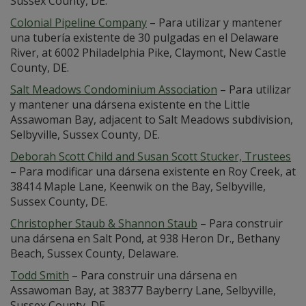
Sussex County, DE.
Colonial Pipeline Company
– Para utilizar y mantener
una tubería existente de 30 pulgadas en el Delaware
River, at 6002 Philadelphia Pike, Claymont, New Castle
County, DE.
Salt Meadows Condominium Association
– Para utilizar
y mantener una dársena existente en the Little
Assawoman Bay, adjacent to Salt Meadows subdivision,
Selbyville, Sussex County, DE.
Deborah Scott Child and Susan Scott Stucker, Trustees
– Para modificar una dársena existente en Roy Creek, at
38414 Maple Lane, Keenwik on the Bay, Selbyville,
Sussex County, DE.
Christopher Staub & Shannon Staub
– Para construir
una dársena en Salt Pond, at 938 Heron Dr., Bethany
Beach, Sussex County, Delaware.
Todd Smith
– Para construir una dársena en
Assawoman Bay, at 38377 Bayberry Lane, Selbyville,
Sussex County, DE.