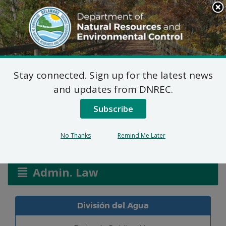
Search
This
Site
DNREC Menu
Stay connected. Sign up for the latest news
Solicitudes de Permiso
and updates from DNREC.
de Pantanos y Canales
Subscribe
No Thanks
Remind Me Later
Listen
Admin. Law
División del Agua