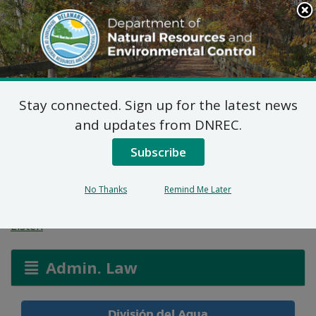
Search
This
Site
DNREC Menu
Stay connected. Sign up for the latest news
Solicitudes de Permiso
and updates from DNREC.
de Pantanos y Canales:
Subscribe
Permiso General N.º 1
No Thanks
Remind Me Later
Listen
Admin. Law
División del Agua