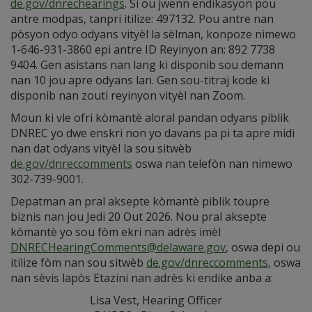
de.gov/dnrechearings
. Si ou jwenn endikasyon pou
antre modpas, tanpri itilize: 497132. Pou antre nan
pòsyon odyo odyans vityèl la sèlman, konpoze nimewo
1-646-931-3860 epi antre ID Reyinyon an: 892 7738
9404. Gen asistans nan lang ki disponib sou demann
nan 10 jou apre odyans lan. Gen sou-titraj kode ki
disponib nan zouti reyinyon vityèl nan Zoom.
Moun ki vle ofri kòmantè aloral pandan odyans piblik
DNREC yo dwe enskri non yo davans pa pi ta apre midi
nan dat odyans vityèl la sou sitwèb
de.gov/dnreccomments
oswa nan telefòn nan nimewo
302-739-9001.
Depatman an pral aksepte kòmantè piblik toupre
biznis nan jou Jedi 20 Out 2026. Nou pral aksepte
kòmantè yo sou fòm ekri nan adrès imèl
DNRECHearingComments@delaware.gov
, oswa depi ou
itilize fòm nan sou sitwèb
de.gov/dnreccomments
, oswa
nan sèvis lapòs Etazini nan adrès ki endike anba a:
Lisa Vest, Hearing Officer