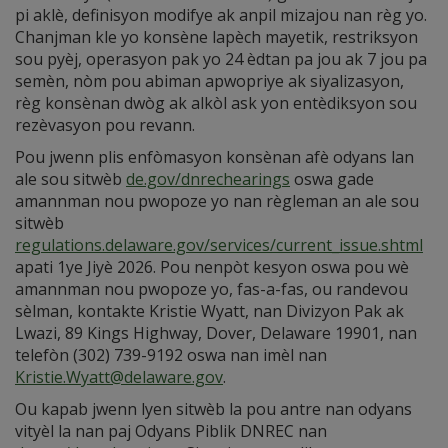
pi aklè, definisyon modifye ak anpil mizajou nan règ yo.
Chanjman kle yo konsène lapèch mayetik, restriksyon
sou pyèj, operasyon pak yo 24 èdtan pa jou ak 7 jou pa
semèn, nòm pou abiman apwopriye ak siyalizasyon,
règ konsènan dwòg ak alkòl ask yon entèdiksyon sou
rezèvasyon pou revann.
Pou jwenn plis enfòmasyon konsènan afè odyans lan
ale sou sitwèb
de.gov/dnrechearings
oswa gade
amannman nou pwopoze yo nan règleman an ale sou
sitwèb
regulations.delaware.gov/services/current_issue.shtml
apati 1ye Jiyè 2026. Pou nenpòt kesyon oswa pou wè
amannman nou pwopoze yo, fas-a-fas, ou randevou
sèlman, kontakte Kristie Wyatt, nan Divizyon Pak ak
Lwazi, 89 Kings Highway, Dover, Delaware 19901, nan
telefòn (302) 739-9192 oswa nan imèl nan
Kristie.Wyatt@delaware.gov
.
Ou kapab jwenn lyen sitwèb la pou antre nan odyans
vityèl la nan paj Odyans Piblik DNREC nan