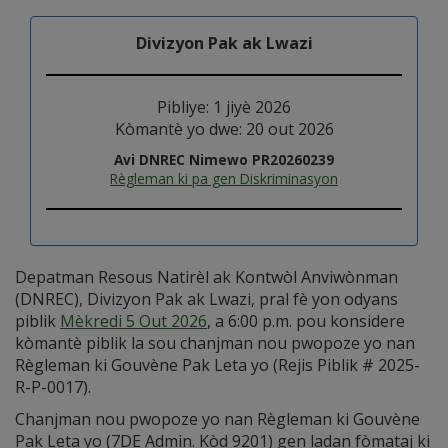
Divizyon Pak ak Lwazi
Pibliye: 1 jiyè 2026
Kòmantè yo dwe: 20 out 2026
Avi DNREC Nimewo PR20260239
Règleman ki pa gen Diskriminasyon
Depatman Resous Natirèl ak Kontwòl Anviwònman
(DNREC), Divizyon Pak ak Lwazi, pral fè yon odyans
piblik
Mèkredi 5 Out 2026
, a 6:00 p.m. pou konsidere
kòmantè piblik la sou chanjman nou pwopoze yo nan
Règleman ki Gouvène Pak Leta yo (Rejis Piblik # 2025-
R-P-0017).
Chanjman nou pwopoze yo nan Règleman ki Gouvène
Pak Leta yo (7DE Admin. Kòd 9201) gen ladan fòmataj ki