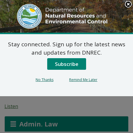
Search
This
Site
DNREC Menu
Stay connected. Sign up for the latest news
Avi pou fè Konnen Pral
and updates from DNREC.
Gen Odyans Piblik:
Subscribe
Règleman ki Gouvène
No Thanks
Remind Me Later
Pak Leta
Listen
Admin. Law