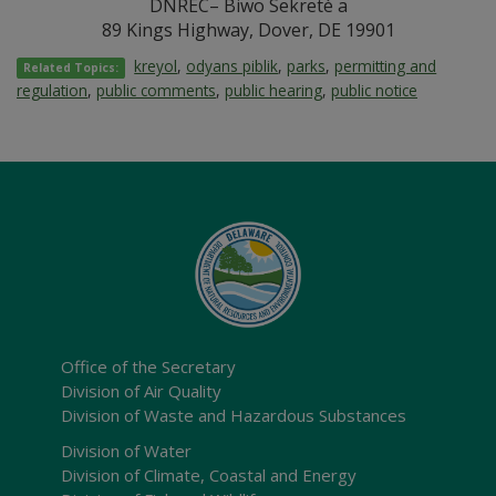
DNREC– Biwo Sekretè a
89 Kings Highway, Dover, DE 19901
kreyol
,
odyans piblik
,
parks
,
permitting and
Related Topics:
regulation
,
public comments
,
public hearing
,
public notice
Office of the Secretary
Division of Air Quality
Division of Waste and Hazardous Substances
Division of Water
Division of Climate, Coastal and Energy