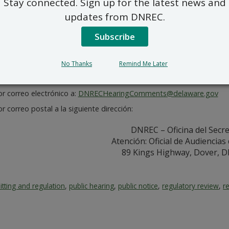
Stay connected. Sign up for the latest news and
btener más información sobre estas audiencias, visite:
de.go
updates from DNREC.
ceptará comentarios del público hasta el 11 de julio de 202
ecíficos posible, incluyendo una referencia a la regulación
Subscribe
era de las siguientes tres maneras:
sando el formulario de comentarios en línea (los comentarios puede
No Thanks
Remind Me Later
nrec.delaware.gov/regulatory-review/
r correo electrónico a:
DNRECHearingComments@delaware.gov
r correo postal a la siguiente dirección:
DNREC – Oficina del Secre
Atención: Oficial de Audiencia
89 Kings Highway, Dover, D
tting and regulation
,
public hearing
,
public notice
,
regulatory review
,
r