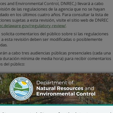
ces and Environmental Control, DNREC,) llevará a cabo
isión de las regulaciones de la agencia que no se hayan
do en los últimos cuatro años. Para consultar la lista de
iones sujetas a esta revisión, visite el sitio web de DNREC
ec.delaware.gov/regulatory-review/
.
olicita comentarios del público sobre si las regulaciones
s a esta revisión deben ser modificadas o posiblemente
das.
arán a cabo tres audiencias públicas presenciales (cada una
a duración mínima de media hora) para recibir comentarios
s del público:
artes, 24 de junio de 2025
, a partir de las 10:00 a. m., en la sala 
ewes, 901 Pilottown Road, Lewes, DE 19958
ércoles, 25 de junio de 2025
, a partir de las 10:00 a. m., en la Sa
n Lukens Drive, 391 Lukens Drive, New Castle, DE 19720
eves, 26 de junio de 2025
, a partir de las 2:00 p. m., en el Audito