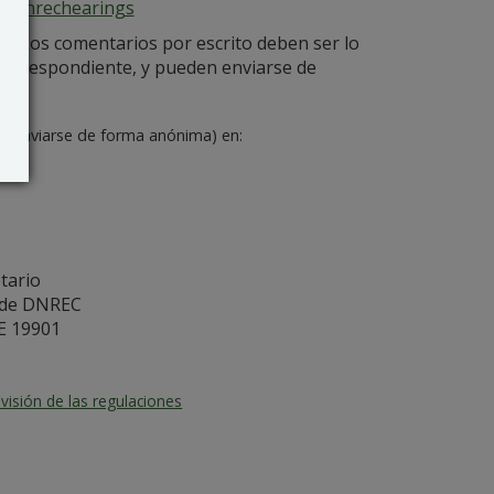
v/dnrechearings
5. Los comentarios por escrito deben ser lo
 correspondiente, y pueden enviarse de
n enviarse de forma anónima) en:
tario
s de DNREC
E 19901
evisión de las regulaciones