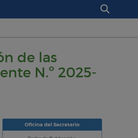
Search
This
Site
ón de las
ente N.º 2025-
Oficina del Secretario