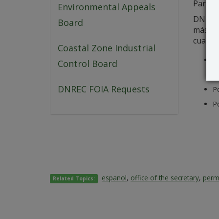
Para o
Environmental Appeals
DNREC a
Board
más esp
cualqui
Coastal Zone Industrial
U
Control Board
d
DNREC FOIA Requests
Po
Po
espanol
,
office of the secretary
,
permi
Related Topics: