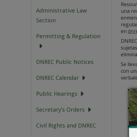
Resour
Administrative Law
una rev
enmenda
Section
regulac
en
dnr
Permitting & Regulation
DNREC s
sujeta
elimina
DNREC Public Notices
Se llev
con un
DNREC Calendar
verbale
M
Public Hearings
L
Mi
Secretary’s Orders
e
Civil Rights and DNREC
Ju