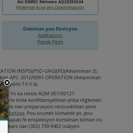
Avi DNREC Nimewo AQ20250244
Règleman ki pa gen Diskriminasyon
Dokiman pou Revizyon
Aplikasyon
Pwojè Pèmi
PERATION (NSPS)(PSD-GHG)(FE)(Amannman 2),
 Pèmi: APC-2012/0091-OPERATION (Amannman
an pèmi Tit V la.
èmi: Yo ka revize AQM-001/00127
sa yo te trete konfidansyèlman anba règleman
konsidere nan preparasyon renouvèlman pèmi
nrecnotices
. Pou soumèt kòmantè yo, pou
ou kapab fè enspeksyon konsènan kòman ou
Childears nan (302) 739‑9402 oubyen