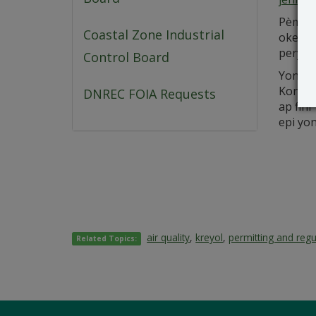
Pèmi “
Coastal Zone Industrial
okenn 
peryòd
Control Board
Yon od
Kontwò
DNREC FOIA Requests
ap fin
epi yo
air quality
,
kreyol
,
permitting and regu
Related Topics: