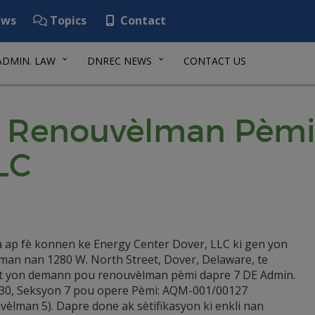
ws
Topics
Contact
ADMIN. LAW
DNREC NEWS
CONTACT US
 Renouvèlman Pèmi 
LC
 a ap fè konnen ke Energy Center Dover, LLC ki gen yon
sman nan 1280 W. North Street, Dover, Delaware, te
 yon demann pou renouvèlman pèmi dapre 7 DE Admin.
30, Seksyon 7 pou opere Pèmi: AQM-001/00127
èlman 5). Dapre done ak sètifikasyon ki enkli nan