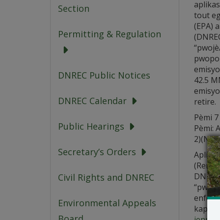
aplikas
Section
tout e
(EPA) 
Permitting & Regulation
(DNREC
“pwojè
pwopoz
emisyon
DNREC Public Notices
42.5 M
emisyon
DNREC Calendar
retire.
Pèmi 7
Public Hearings
Pèmi: 
2)(NSPS
Secretary’s Orders
Aplika
(Renou
DNREC 
Civil Rights and DNREC
“pwojè
enfòma
Environmental Appeals
kapab 
Board
jennif