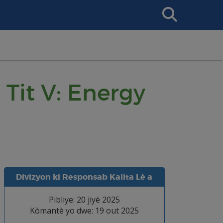
Search
This
Site
Tit V: Energy
Divizyon ki Responsab Kalita Lè a
Pibliye: 20 jiyè 2025
Kòmantè yo dwe: 19 out 2025