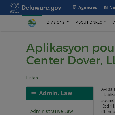
Agencies
Ne
DIVISIONS
ABOUT DNREC
Aplikasyon pou
Center Dover, L
Listen
Avi sa
Admin. Law
etabli
soumèt
Kòd 11
Administrative Law
(Renouv