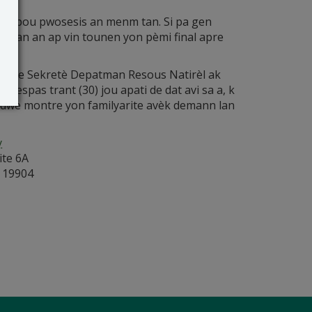
A pou pwosesis an menm tan. Si pa gen
man an ap vin tounen yon pèmi final apre
ns ke Sekretè Depatman Resous Natirèl ak
pas trant (30) jou apati de dat avi sa a, k
i dwe montre yon familyarite avèk demann lan
y
ite 6A
r 19904