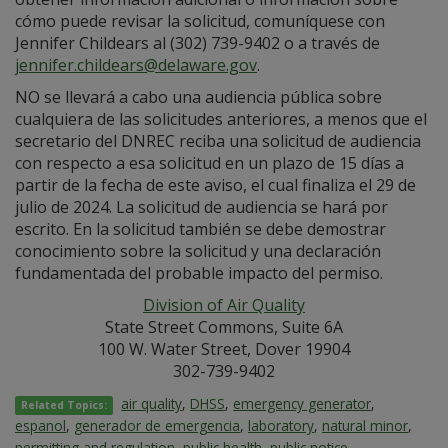
cómo puede revisar la solicitud, comuníquese con
Jennifer Childears al (302) 739-9402 o a través de
jennifer.childears@delaware.gov
.
NO se llevará a cabo una audiencia pública sobre
cualquiera de las solicitudes anteriores, a menos que el
secretario del DNREC reciba una solicitud de audiencia
con respecto a esa solicitud en un plazo de 15 días a
partir de la fecha de este aviso, el cual finaliza el 29 de
julio de 2024. La solicitud de audiencia se hará por
escrito. En la solicitud también se debe demostrar
conocimiento sobre la solicitud y una declaración
fundamentada del probable impacto del permiso.
Division of Air Quality
State Street Commons, Suite 6A
100 W. Water Street, Dover 19904
302-739-9402
air quality
,
DHSS
,
emergency generator
,
Related Topics:
espanol
,
generador de emergencia
,
laboratory
,
natural minor
,
permitting and regulation
,
public health
,
public notice