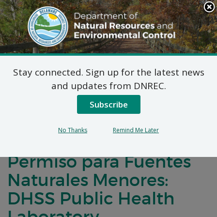
Search
This
Site
DNREC Menu
Stay connected. Sign up for the latest news
Título 7 del Código
and updates from DNREC.
Administrativo de
Subscribe
Delaware (DE), artículo
No Thanks
Remind Me Later
1102: Solicitudes de
Permiso para Fuentes
Naturales Menores:
DHSS Public Health
Laboratory