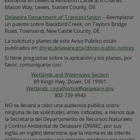
existente en Lewes & Rehoboth Canal at 6 Charles
Mason Way, Lewes, Sussex County, DE.
Delaware Department of Transportation
– Reemplazar
un puente sobre Blackbird Creek, on Taylors Bridge
Road, Townsend, New Castle County, DE.
La solicitud y planes de este Aviso Público están
publicados en:
dnrec.delaware.gov/dnrec-public-notices
.
Si tiene preguntas sobre la aplicación y los planes, por
favor, comuníquese con:
Wetlands and Waterways Section
89 Kings Hwy, Dover, DE 19901
Wetlands_LegalNotice@delaware.gov
302-739-9943
NO se llevará a cabo una audiencia pública sobre
ninguna de las solicitudes antes indicadas, a menos que
la Secretaría del Departamento de Recursos Naturales
y Control Ambiental de Delaware (DNREC, por sus
siglas en inglés) determine que la misma es de interés
público o si se recibe una objeción meritoria por escrito