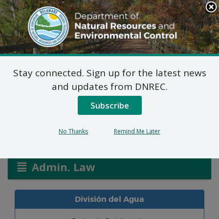
Search
This
Site
DNREC Menu
Stay connected. Sign up for the latest news
Solicitudes de Permiso
and updates from DNREC.
de Pantanos y Canales
Subscribe
No Thanks
Remind Me Later
Listen
Admin. Law
División del Agua