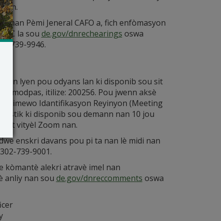
syon.
vèlman Pèmi Jeneral CAFO a, fich enfòmasyon
DNREC la sou
de.gov/dnrechearings
oswa
2-739-9946.
en yon lyen pou odyans lan ki disponib sou sit
yon modpas, itilize: 200256. Pou jwenn aksè
tre Nimewo Idantifikasyon Reyinyon (Meeting
ngwistik ki disponib sou demann nan 10 jou
kont vityèl Zoom nan.
we enskri davans pou pi ta nan lè midi nan
 302-739-9001.
e kòmantè alekri atravè imel nan
lè anliy nan sou
de.gov/dnreccomments
oswa
icer
y