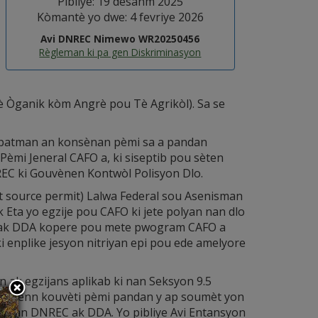
Pibliye: 19 desanm 2025
Kòmantè yo dwe: 4 fevriye 2026
Avi DNREC Nimewo WR20250456
Règleman ki pa gen Diskriminasyon
hè Òganik kòm Angrè pou Tè Agrikòl). Sa se
epatman an konsènan pèmi sa a pandan
èmi Jeneral CAFO a, ki siseptib pou sèten
EC ki Gouvènen Kontwòl Polisyon Dlo.
t source permit) Lalwa Federal sou Asenisman
 Eta yo egzije pou CAFO ki jete polyan nan dlo
EC ak DDA kopere pou mete pwogram CAFO a
ki enplike jesyon nitriyan epi pou ede amelyore
 ak egzijans aplikab ki nan Seksyon 9.5
 jwenn kouvèti pèmi pandan y ap soumèt yon
on nan DNREC ak DDA. Yo pibliye Avi Entansyon