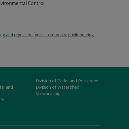
vironmental Control
ing and regulation
,
public comments
,
public hearing
,
Division of Parks and Recreation
tal and
Division of Watershed
Stewardship
ife