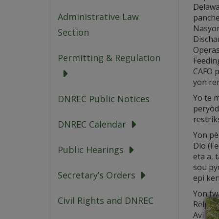
Delawa
Administrative Law
panche
Nasyon
Section
Discha
Operas
Permitting & Regulation
Feedin
CAFO p
yon re
Yo te 
DNREC Public Notices
peryòd
restri
DNREC Calendar
Yon pè
Dlo (Fe
Public Hearings
eta a,
sou pye
Secretary’s Orders
epi ken
Yon fw
Civil Rights and DNREC
Rèlgle
Avi En