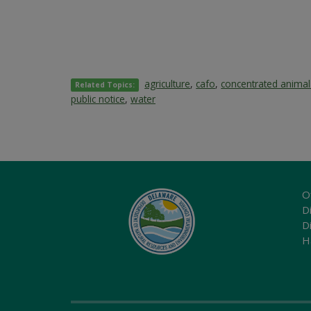
agriculture
,
cafo
,
concentrated animal
Related Topics:
public notice
,
water
O
Di
D
H