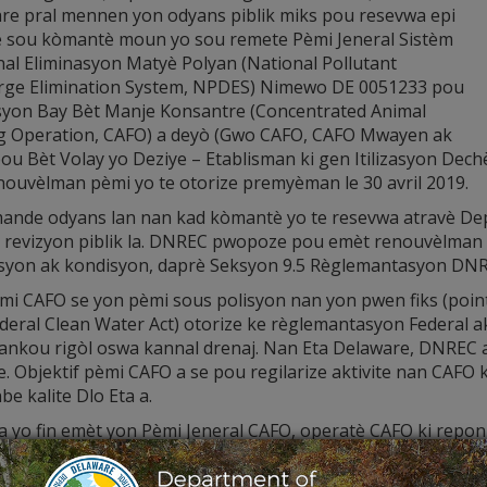
re pral mennen yon odyans piblik miks pou resevwa epi
 sou kòmantè moun yo sou remete Pèmi Jeneral Sistèm
al Eliminasyon Matyè Polyan (National Pollutant
rge Elimination System, NPDES) Nimewo DE 0051233 pou
yon Bay Bèt Manje Konsantre (Concentrated Animal
g Operation, CAFO) a deyò (Gwo CAFO, CAFO Mwayen ak
ou Bèt Volay yo Deziye – Etablisman ki gen Itilizasyon Dec
nouvèlman pèmi yo te otorize premyèman le 30 avril 2019.
mande odyans lan nan kad kòmantè yo te resevwa atravè D
 revizyon piblik la. DNREC pwopoze pou emèt renouvèlman P
ksyon ak kondisyon, daprè Seksyon 9.5 Règlemantasyon DNR
mi CAFO se yon pèmi sous polisyon nan yon pwen fiks (poin
deral Clean Water Act) otorize ke règlemantasyon Federal ak
 tankou rigòl oswa kannal drenaj. Nan Eta Delaware, DNR
. Objektif pèmi CAFO a se pou regilarize aktivite nan CAFO 
be kalite Dlo Eta a.
a yo fin emèt yon Pèmi Jeneral CAFO, operatè CAFO ki reponn
mantasyon DNREC ki Gouvènen Kontwòl Polisyon Dlo yo dwe
tansyon ak yon Plan Jesyon Nitriyan byen ranpli pou revizy