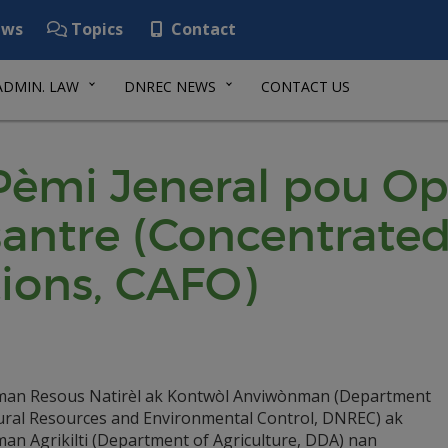
ws
Topics
Contact
ADMIN. LAW
DNREC NEWS
CONTACT US
 Pèmi Jeneral pou O
antre (Concentrate
ions, CAFO)
an Resous Natirèl ak Kontwòl Anviwònman (Department
ural Resources and Environmental Control, DNREC) ak
an Agrikilti (Department of Agriculture, DDA) nan