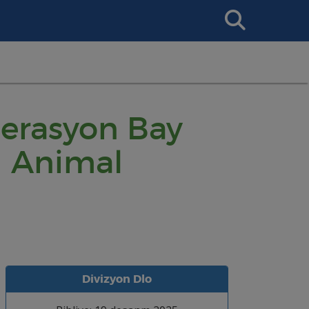
Search
This
Site
perasyon Bay
d Animal
Divizyon Dlo