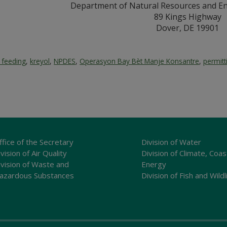
Department of Natural Resources and En
89 Kings Highway
Dover, DE 19901
 feeding
,
kreyol
,
NPDES
,
Operasyon Bay Bèt Manje Konsantre
,
permitt
ffice of the Secretary
Division of Water
vision of Air Quality
Division of Climate, Coas
ivision of Waste and
Energy
azardous Substances
Division of Fish and Wildl