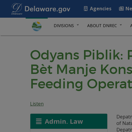
Agencies
Ne
DIVISIONS
ABOUT DNREC
Odyans Piblik:
Bèt Manje Kons
Feeding Operat
Listen
Depatm
Admin. Law
of Nat
Depatm