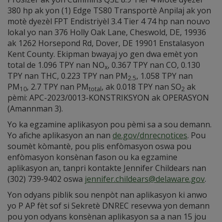
380 hp ak yon (1) Edge TS80 Transportè Anpilaj ak yon
motè dyezèl FPT Endistriyèl 3.4 Tier 4 74 hp nan nouvo
lokal yo nan 376 Holly Oak Lane, Cheswold, DE, 19936
ak 1262 Horsepond Rd, Dover, DE 19901 Enstalasyon
Kent County. Ekipman bwayaj yo gen dwa emèt yon
total de 1.096 TPY nan NO
, 0.367 TPY nan CO, 0.130
x
TPY nan THC, 0.223 TPY nan PM
, 1.058 TPY nan
2.5
PM
, 2.7 TPY nan PM
, ak 0.018 TPY nan SO
ak
10
total
2
pèmi: APC-2023/0013-KONSTRIKSYON ak OPERASYON
(Amannman 3).
Yo ka egzamine aplikasyon pou pèmi sa a sou demann.
Yo afiche aplikasyon an nan
de.gov/dnrecnotices
. Pou
soumèt kòmantè, pou plis enfòmasyon oswa pou
enfòmasyon konsènan fason ou ka egzamine
aplikasyon an, tanpri kontakte Jennifer Childears nan
(302) 739‑9402 oswa
jennifer.childears@delaware.gov
.
Yon odyans piblik sou nenpòt nan aplikasyon ki anwo
yo P AP fèt sof si Sekretè DNREC resevwa yon demann
pou yon odyans konsènan aplikasyon sa a nan 15 jou