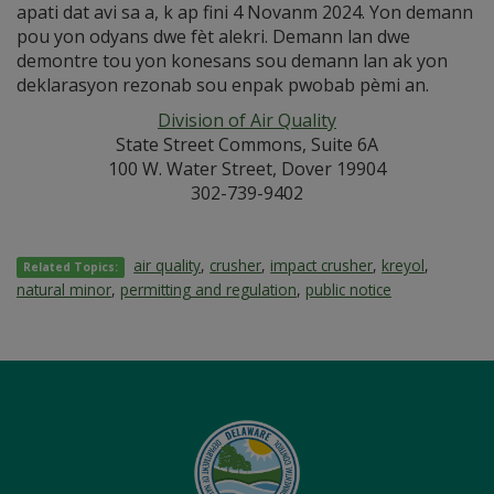
apati dat avi sa a, k ap fini 4 Novanm 2024. Yon demann
pou yon odyans dwe fèt alekri. Demann lan dwe
demontre tou yon konesans sou demann lan ak yon
deklarasyon rezonab sou enpak pwobab pèmi an.
Division of Air Quality
State Street Commons, Suite 6A
100 W. Water Street, Dover 19904
302-739-9402
air quality
,
crusher
,
impact crusher
,
kreyol
,
Related Topics:
natural minor
,
permitting and regulation
,
public notice