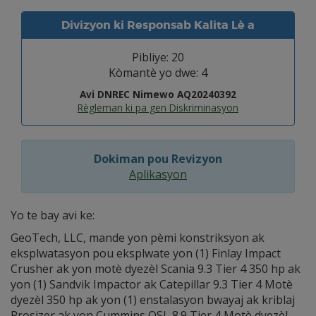
Divizyon ki Responsab Kalita Lè a
Pibliye: 20
Kòmantè yo dwe: 4
Avi DNREC Nimewo AQ20240392
Règleman ki pa gen Diskriminasyon
Dokiman pou Revizyon
Aplikasyon
Yo te bay avi ke:
GeoTech, LLC, mande yon pèmi konstriksyon ak
eksplwatasyon pou eksplwate yon (1) Finlay Impact
Crusher ak yon motè dyezèl Scania 9.3 Tier 4 350 hp ak
yon (1) Sandvik Impactor ak Catepillar 9.3 Tier 4 Motè
dyezèl 350 hp ak yon (1) enstalasyon bwayaj ak kriblaj
Prosizer ak yon Cummins QSL 8.9 Tier 4 Motè dyezèl