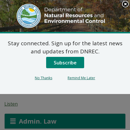
Search
This
Site
DNREC Menu
Stay connected. Sign up for the latest news
7 DE Kòd Admin. 1102
and updates from DNREC.
Demann Pèmi pou
Subscribe
Sibstans Mineral
No Thanks
Remind Me Later
Natirèl: GeoTech, LLC
Listen
Admin. Law