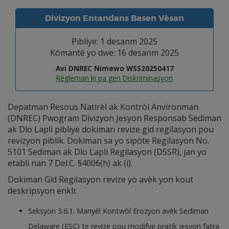
Divizyon Entandans Basen Vèsan
Pibliye: 1 desanm 2025
Kòmantè yo dwe: 16 desanm 2025
Avi DNREC Nimewo WSS20250417
Règleman ki pa gen Diskriminasyon
Depatman Resous Natirèl ak Kontròl Anvironman
(DNREC) Pwogram Divizyon Jesyon Responsab Sediman
ak Dlo Lapli pibliye dokiman revize gid regilasyon pou
revizyon piblik. Dokiman sa yo sipòte Regilasyon No.
5101 Sediman ak Dlo Lapli Regilasyon (DSSR), jan yo
etabli nan 7 Del.C. §4006(h) ak (i).
Dokiman Gid Regilasyon revize yo avèk yon kout
deskripsyon enkli:
Seksyon 3.6.1. Manyèl Kontwòl Erozyon avèk Sediman
Delaware (ESC) te revize pou modifye pratik jesyon fatra