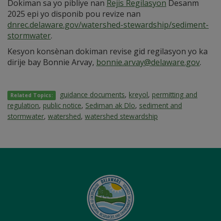
Dokiman sa yo pibliye nan
Rejis Regilasyon
Desanm
2025 epi yo disponib pou revize nan
dnrec.delaware.gov/watershed-stewardship/sediment-
stormwater
.
Kesyon konsènan dokiman revise gid regilasyon yo ka
dirije bay Bonnie Arvay,
bonnie.arvay@delaware.gov
.
guidance documents
,
kreyol
,
permitting and
Related Topics:
regulation
,
public notice
,
Sediman ak Dlo
,
sediment and
stormwater
,
watershed
,
watershed stewardship