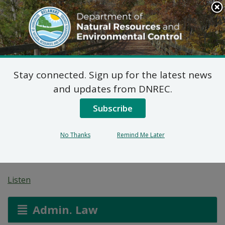
Search
This
Site
DNREC Menu
Stay connected. Sign up for the latest news
7 DE Admin. Kòd 5101
and updates from DNREC.
Sediman ak Dlo Lapli
Subscribe
Regilasyon: Dokiman
No Thanks
Remind Me Later
Gid Regilasyon
Listen
Admin. Law