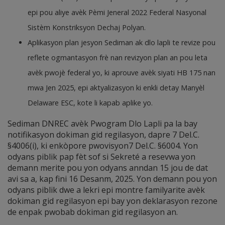
epi pou aliye avèk Pèmi Jeneral 2022 Federal Nasyonal
Sistèm Konstriksyon Dechaj Polyan.
Aplikasyon plan jesyon Sediman ak dlo lapli te revize pou
reflete ogmantasyon frè nan revizyon plan an pou leta
avèk pwojè federal yo, ki aprouve avèk siyati HB 175 nan
mwa Jen 2025, epi aktyalizasyon ki enkli detay Manyèl
Delaware ESC, kote li kapab aplike yo.
Sediman DNREC avèk Pwogram Dlo Lapli pa la bay
notifikasyon dokiman gid regilasyon, dapre 7 Del.C.
§4006(i), ki enkòpore pwovisyon7 Del.C. §6004. Yon
odyans piblik pap fèt sof si Sekreté a resevwa yon
demann merite pou yon odyans anndan 15 jou de dat
avi sa a, kap fini 16 Desanm, 2025. Yon demann pou yon
odyans piblik dwe a lekri epi montre familyarite avèk
dokiman gid regilasyon epi bay yon deklarasyon rezone
de enpak pwobab dokiman gid regilasyon an.