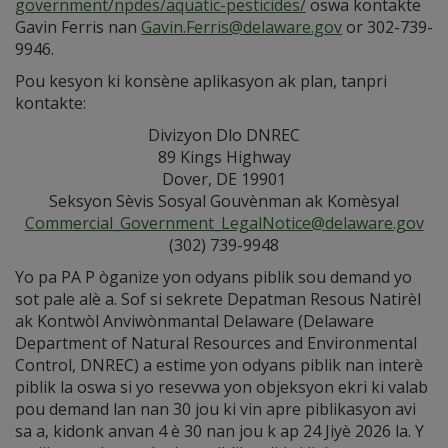
government/npdes/aquatic-pesticides/
oswa kontakte
Gavin Ferris nan
Gavin.Ferris@delaware.gov
or 302-739-
9946.
Pou kesyon ki konsène aplikasyon ak plan, tanpri
kontakte:
Divizyon Dlo DNREC
89 Kings Highway
Dover, DE 19901
Seksyon Sèvis Sosyal Gouvènman ak Komèsyal
Commercial_Government_LegalNotice@delaware.gov
(302) 739-9948
Yo pa PA P òganize yon odyans piblik sou demand yo
sot pale alè a. Sof si sekrete Depatman Resous Natirèl
ak Kontwòl Anviwònmantal Delaware (Delaware
Department of Natural Resources and Environmental
Control, DNREC) a estime yon odyans piblik nan interè
piblik la oswa si yo resevwa yon objeksyon ekri ki valab
pou demand lan nan 30 jou ki vin apre piblikasyon avi
sa a, kidonk anvan 4 è 30 nan jou k ap 24 Jiyè 2026 la. Y