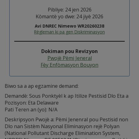
Pibliye: 24 jen 2026
Kòmantè yo dwe: 24 jiyè 2026
Avi DNREC Nimewo WR20260238
Règleman ki pa gen Diskriminasyon
Dokiman pou Revizyon
Pwojè Pèmi Jeneral
Fèy Enfòmasyon Bouyon
Biwo sa a ap egzamine demand:
Demandè: Sous Ponktyèl k ap Itilize Pestisid Dlo Eta a
Pozisyon: Eta Delaware
Pati Teren an (yo): N/A
Deskripsyon Pwojè a: Pèmi Jenenral pou Pestisid non
Dlo nan Sistèm Nasyonal Eliminasyon rejè Polyan
(National Pollutant Discharge Elimination System,