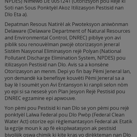
NPDES) Nimewo DE 0051241 (Otorizsyon pou Rejè ki
Soti nan Sous Ponktyèl Akoz Itilizasyon Pestisid nan
Dlo Eta a).
Depatman Resous Natirèl ak Pwoteksyon aniwònman
Delaware (Delaware Department of Natural Resources
and Environmental Control, DNREC) pibliye yon avi
piblik sou renouvèlman pwojè otorizasyon jeneral
Sistèm Nasyonal Eliminasyon rejè Polyan (National
Pollutant Discharge Elimination System, NPDES) pou
itilizasyon Pestisid nan Dlo. Avis sa a konsène
Otorizasyon an menm. Depi yo fin bay Pèmi Jeneral lan,
yon demandè ka benefisye kouvèti Pèmi Jeneral sa a
bay lè l soumèt yon Avi Entansyon ki ranpli selon nòm
yo epi si sa nesesè yon Plan Jesyon Rejè Pestisid pou
DNREC egzamine epi apwouve.
Yon pèmi pou Pestisid ki nan Dlo se yon pèmi pou rejè
ponktyèl Lalwa Federal pou Dlo Pwòp (Federal Clean
Water Act) otorize epi règlemantasyon Federal ak Etatik
la egzije moun k ap fè eksplwatasyon ak pestisid
biyolijik oswa chimik ki kite kras yo dirèkteman nan Dlo