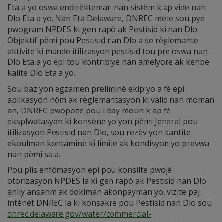
Eta a yo oswa endirèkteman nan sistèm k ap vide nan
Dlo Eta a yo. Nan Eta Delaware, DNREC mete sou pye
pwogram NPDES ki gen rapò ak Pestisid ki nan Dlo.
Objektif pèmi pou Pestisid nan Dlo a se règlemante
aktivite ki mande itilizasyon pestisid tou pre oswa nan
Dlo Eta a yo epi tou kontribiye nan amelyore ak kenbe
kalite Dlo Eta a yo.
Sou baz yon egzamen preliminè ekip yo a fè epi
aplikasyon nòm ak règlemantasyon ki valid nan moman
an, DNREC pwopoze pou l bay moun k ap fè
eksplwatasyon ki konsène yo yon pèmi Jeneral pou
itilizasyon Pestisid nan Dlo, sou rezèv yon kantite
ekoulman kontamine ki limite ak kondisyon yo prevwa
nan pèmi sa a.
Pou plis enfòmasyon epi pou konsilte pwojè
otorizasyon NPDES la ki gen rapò ak Pestisid nan Dlo
anliy ansanm ak dokiman akonpayman yo, vizite paj
intènèt DNREC la ki konsakre pou Pestisid nan Dlo sou
dnrec.delaware.gov/water/commercial-