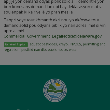
ap jije yon demand odyas piblik solid si li demontre yon
bon konesans demand lan epi bay deklarasyon motive
sou enpak ki ka rive lè yo pran mezi a.
Tanpri voye tout kòmantè ekri nou yo ak/oswa tout
demand solid pou odyans piblik yo nan adrès imèl di vin
apre a imèl
Commercial_Government_LegalNotice@delaware.gov
.
aquatic pesticides
,
kreyol
,
NPDES
,
permitting and
Related Topics:
regulation
,
pestisid nan dlo
,
public notice
,
water