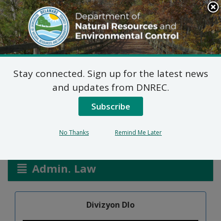
Search
This
Site
DNREC Menu
Stay connected. Sign up for the latest news
Pèmi Jeneral pou
and updates from DNREC.
Pestisid nan Dlo
Subscribe
No Thanks
Remind Me Later
Listen
Admin. Law
Divizyon Dlo