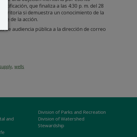
otificación, que finaliza a las 4:30 p. m. del 28
 meritoria si demuestra un conocimiento de la
ble de la acción.
as de audiencia pública a la dirección de correo
supply
,
wells
Division of Parks and Recreation
tal and
Division of Watershed
Stewardship
ife