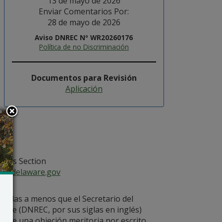
13 de mayo de 2026
Enviar Comentarios Por:
28 de mayo de 2026
Aviso DNREC Nº WR20260176
Política de no Discriminación
Documentos para Revisión
Aplicación
ua
ices Section
ce@delaware.gov
onadas a menos que el Secretario del
are (DNREC, por sus siglas en inglés)
ecibe una objeción meritoria por escrito