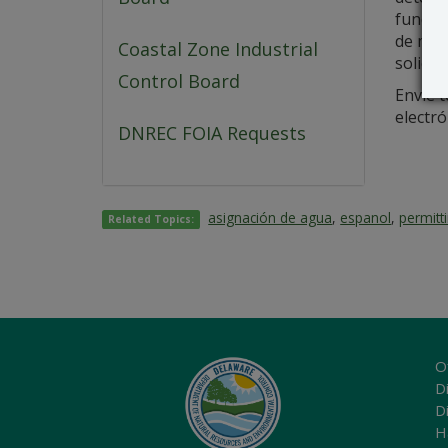
fundada
de mayo
Coastal Zone Industrial
solicit
Control Board
Envíe t
electr
DNREC FOIA Requests
asignación de agua
,
espanol
,
permitt
Related Topics:
O
Di
D
H