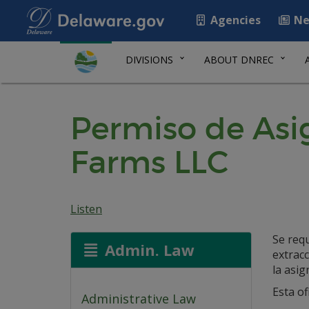
Agencies
Ne
DIVISIONS
ABOUT DNREC
Permiso de Asi
Farms LLC
Listen
Se req
Admin. Law
extrac
la asig
Esta of
Administrative Law