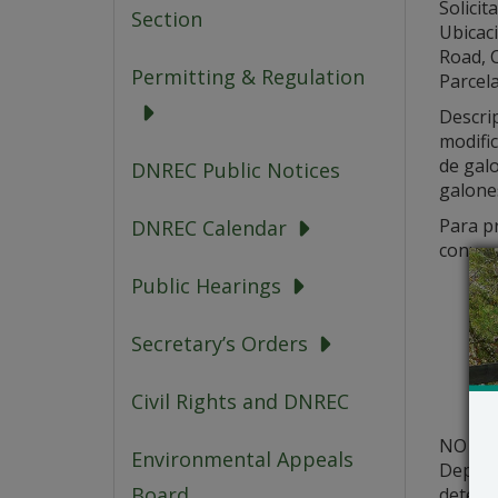
Solici
Section
Ubicaci
Road, 
Permitting & Regulation
Parcela
Descrip
modific
de galo
DNREC Public Notices
galone
Para p
DNREC Calendar
con:
Public Hearings
Secretary’s Orders
Civil Rights and DNREC
NO se c
Environmental Appeals
Depart
Board
determi