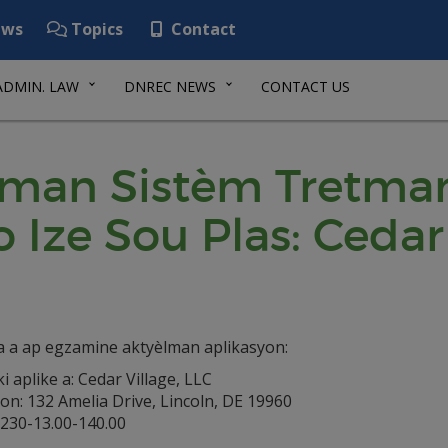
ws
Topics
Contact
ADMIN. LAW
DNREC NEWS
CONTACT US
man Sistèm Tretma
 Ize Sou Plas: Cedar 
a a ap egzamine aktyèlman aplikasyon:
ki aplike a: Cedar Village, LLC
on: 132 Amelia Drive, Lincoln, DE 19960
 230-13.00-140.00