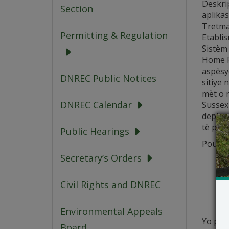
Deskri
Section
aplika
Tretma
Permitting & Regulation
Etabli
Sistèm 
Home Pa
aspèsy
DNREC Public Notices
sitiye
mèt o 
DNREC Calendar
Sussex
deplase
tè pou
Public Hearings
Pou ke
Secretary’s Orders
Civil Rights and DNREC
Environmental Appeals
Yo pa 
Board