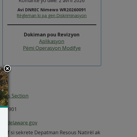
Kòmantè yo dwe: 2 avril 2026
Avi DNREC Nimewo WR20260091
Règleman ki pa gen Diskriminasyon
Dokiman pou Revizyon
Aplikasyon
Pèmi Operasyon Modifye
ices Section
E 19901
ce@delaware.gov
. Sof si sekrete Depatman Resous Natirèl ak