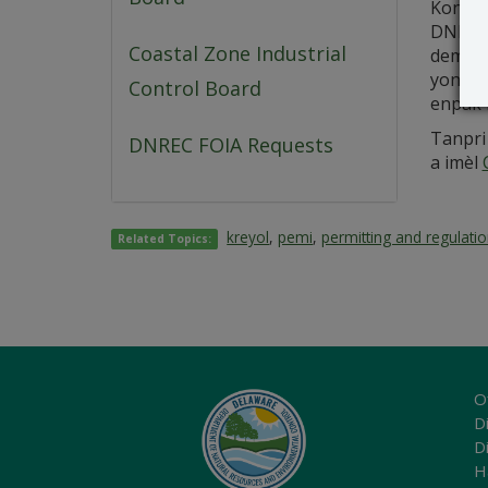
Kontwò
DNREC) 
Coastal Zone Industrial
demand 
yon de
Control Board
enpak k
Tanpri
DNREC FOIA Requests
a imèl
kreyol
,
pemi
,
permitting and regulati
Related Topics:
O
Di
D
H