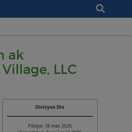
Search
This
Site
n ak
Village, LLC
Divizyon Dlo
Pibliye: 18 mas 2026