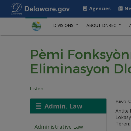
Agencies
Ne
DIVISIONS
ABOUT DNREC
Pèmi Fonksyòn
Eliminasyon Dlo
Listen
Biwo s
Admin. Law
Antite 
Lokasy
Tèren:
Administrative Law