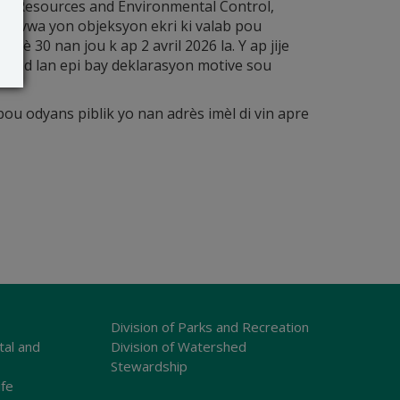
l Resources and Environmental Control,
resevwa yon objeksyon ekri ki valab pou
4 è 30 nan jou k ap 2 avril 2026 la. Y ap jije
mand lan epi bay deklarasyon motive sou
u odyans piblik yo nan adrès imèl di vin apre
Division of Parks and Recreation
tal and
Division of Watershed
Stewardship
ife