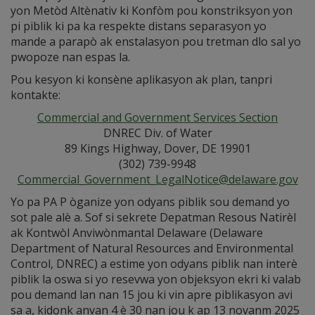
yon Metòd Altènativ ki Konfòm pou konstriksyon yon
pi piblik ki pa ka respekte distans separasyon yo
mande a parapò ak enstalasyon pou tretman dlo sal yo
pwopoze nan espas la.
Pou kesyon ki konsène aplikasyon ak plan, tanpri
kontakte:
Commercial and Government Services Section
DNREC Div. of Water
89 Kings Highway, Dover, DE 19901
(302) 739-9948
Commercial_Government_LegalNotice@delaware.gov
Yo pa PA P òganize yon odyans piblik sou demand yo
sot pale alè a. Sof si sekrete Depatman Resous Natirèl
ak Kontwòl Anviwònmantal Delaware (Delaware
Department of Natural Resources and Environmental
Control, DNREC) a estime yon odyans piblik nan interè
piblik la oswa si yo resevwa yon objeksyon ekri ki valab
pou demand lan nan 15 jou ki vin apre piblikasyon avi
sa a, kidonk anvan 4 è 30 nan jou k ap 13 novanm 2025