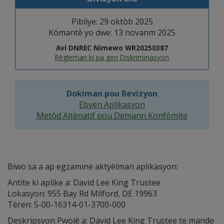
Pibliye: 29 oktòb 2025
Kòmantè yo dwe: 13 novanm 2025
Avi DNREC Nimewo WR20250387
Règleman ki pa gen Diskriminasyon
Dokiman pou Revizyon
Ebyen Aplikasyon
Metòd Altènatif pou Demann Konfòmite
Biwo sa a ap egzamine aktyèlman aplikasyon:
Antite ki aplike a: David Lee King Trustee
Lokasyon: 955 Bay Rd Milford, DE 19963
Tèren: 5-00-16314-01-3700-000
Deskripsyon Pwojè a: David Lee King Trustee te mande