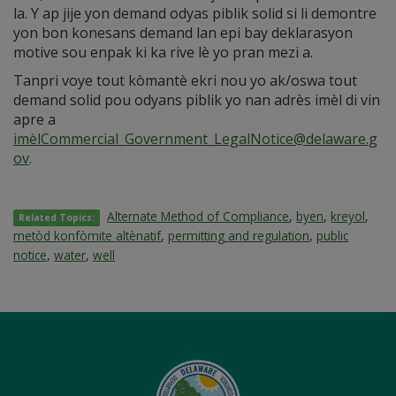
la. Y ap jije yon demand odyas piblik solid si li demontre
yon bon konesans demand lan epi bay deklarasyon
motive sou enpak ki ka rive lè yo pran mezi a.
Tanpri voye tout kòmantè ekri nou yo ak/oswa tout
demand solid pou odyans piblik yo nan adrès imèl di vin
apre a
imèlCommercial_Government_LegalNotice@delaware.g
ov
.
Alternate Method of Compliance
,
byen
,
kreyol
,
Related Topics:
metòd konfòmite altènatif
,
permitting and regulation
,
public
notice
,
water
,
well