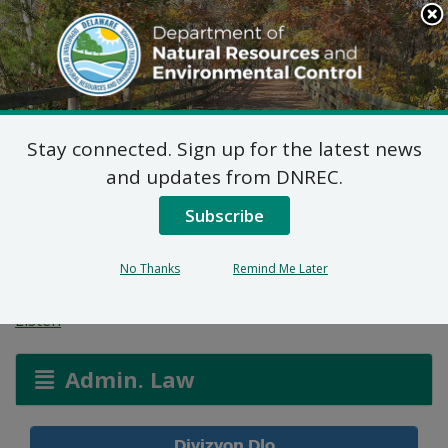
Search
This
Site
DNREC Menu
Stay connected. Sign up for the latest news
Pèmi pou pi: Metòd
and updates from DNREC.
Konfòmite Altènatif:
Subscribe
David Lee King Trustee
No Thanks
Remind Me Later
Listen
Admin. Law
Divizyon Dlo