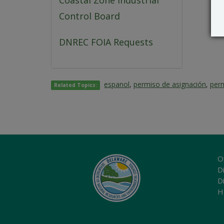
Coastal Zone Industrial
Control Board
DNREC FOIA Requests
espanol
,
permiso de asignación
,
perm
Related Topics:
O
Di
D
H