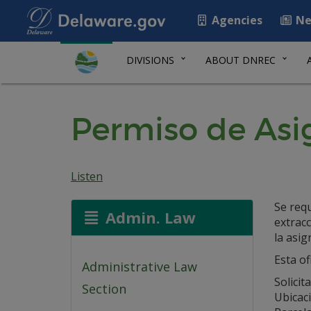
Agencies
Ne
DIVISIONS
ABOUT DNREC
Permiso de Asi
Listen
Se req
Admin. Law
extrac
la asig
Esta of
Administrative Law
Solicit
Section
Ubicac