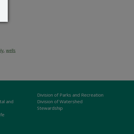
ly
,
wells
Division of Parks and Recreation
tal and
Division of Watershed
Stewardship
ife