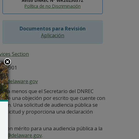
Aviso DNREC Nº WR20250372
Política de no Discriminación
Documentos para Revisión
Aplicación
ices Section
E 19901
ce@delaware.gov
ores a menos que el Secretario del DNREC
recibe una objeción por escrito que cuente con
ación. Una solicitud de audiencia pública se
 solicitud y proporciona una declaración
te con mérito para una audiencia pública a la
ice@delaware.gov
.