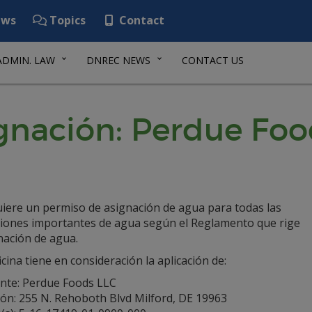
ws
Topics
Contact
ADMIN. LAW
DNREC NEWS
CONTACT US
gnación: Perdue Foo
uiere un permiso de asignación de agua para todas las
ciones importantes de agua según el Reglamento que rige
nación de agua.
icina tiene en consideración la aplicación de:
ante: Perdue Foods LLC
ión: 255 N. Rehoboth Blvd Milford, DE 19963