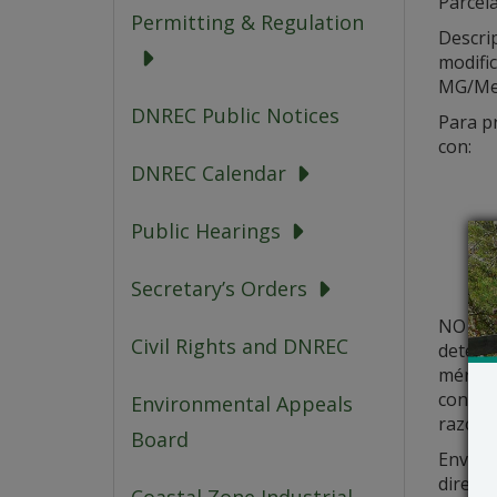
Parcel
Permitting & Regulation
Descrip
modifi
MG/Mes
DNREC Public Notices
Para p
con:
DNREC Calendar
Public Hearings
Secretary’s Orders
NO se r
Civil Rights and DNREC
determi
mérito 
conside
Environmental Appeals
razonad
Board
Envíe t
direcci