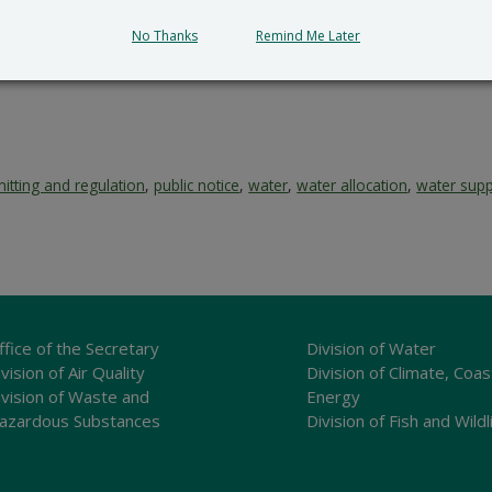
No Thanks
Remind Me Later
itting and regulation
,
public notice
,
water
,
water allocation
,
water supp
ffice of the Secretary
Division of Water
vision of Air Quality
Division of Climate, Coas
ivision of Waste and
Energy
azardous Substances
Division of Fish and Wildl