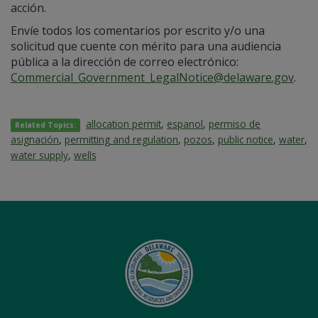
acción.
Envíe todos los comentarios por escrito y/o una
solicitud que cuente con mérito para una audiencia
pública a la dirección de correo electrónico:
Commercial_Government_LegalNotice@delaware.gov
.
allocation permit
,
espanol
,
permiso de
Related Topics:
asignación
,
permitting and regulation
,
pozos
,
public notice
,
water
,
water supply
,
wells