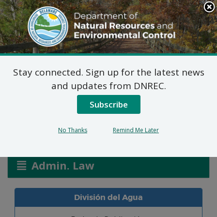
Search
This
Site
DNREC Menu
Stay connected. Sign up for the latest news
Permiso de Asignación:
and updates from DNREC.
Wilbert Comegys
Subscribe
No Thanks
Remind Me Later
Listen
Admin. Law
División del Agua