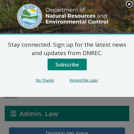
Search
This
Site
DNREC Menu
Stay connected. Sign up for the latest news
Permiso de Asignación:
and updates from DNREC.
Jack Lingo Asset
Subscribe
Management
No Thanks
Remind Me Later
Listen
Admin. Law
División del Agua