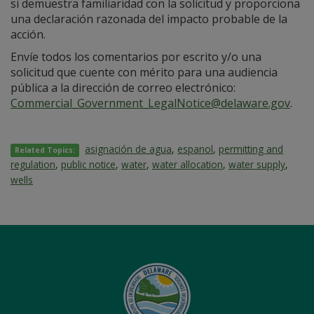
si demuestra familiaridad con la solicitud y proporciona
una declaración razonada del impacto probable de la
acción.
Envíe todos los comentarios por escrito y/o una
solicitud que cuente con mérito para una audiencia
pública a la dirección de correo electrónico:
Commercial_Government_LegalNotice@delaware.gov
.
asignación de agua
,
espanol
,
permitting and
Related Topics:
regulation
,
public notice
,
water
,
water allocation
,
water supply
,
wells