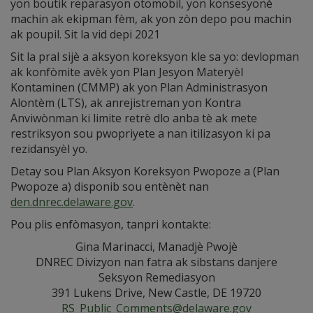
yon boutik reparasyon otomobil, yon konsesyonè
machin ak ekipman fèm, ak yon zòn depo pou machin
ak poupil. Sit la vid depi 2021
Sit la pral sijè a aksyon koreksyon kle sa yo: devlopman
ak konfòmite avèk yon Plan Jesyon Materyèl
Kontaminen (CMMP) ak yon Plan Administrasyon
Alontèm (LTS), ak anrejistreman yon Kontra
Anviwònman ki limite retrè dlo anba tè ak mete
restriksyon sou pwopriyete a nan itilizasyon ki pa
rezidansyèl yo.
Detay sou Plan Aksyon Koreksyon Pwopoze a (Plan
Pwopoze a) disponib sou entènèt nan
den.dnrec.delaware.gov
.
Pou plis enfòmasyon, tanpri kontakte:
Gina Marinacci, Manadjè Pwojè
DNREC Divizyon nan fatra ak sibstans danjere
Seksyon Remediasyon
391 Lukens Drive, New Castle, DE 19720
RS_Public_Comments@delaware.gov