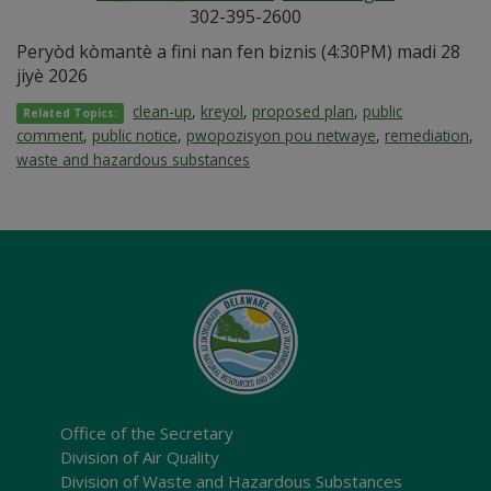
302-395-2600
Peryòd kòmantè a fini nan fen biznis (4:30PM) madi 28
jiyè 2026
clean-up
,
kreyol
,
proposed plan
,
public
Related Topics:
comment
,
public notice
,
pwopozisyon pou netwaye
,
remediation
,
waste and hazardous substances
Office of the Secretary
Division of Air Quality
Division of Waste and Hazardous Substances