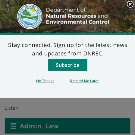
Search
This
Site
DNREC Menu
Stay connected. Sign up for the latest news
Pwopoze Plan pou
and updates from DNREC.
Aksyon Koreksyon pou
Subscribe
Sit pou Retire Fatra
No Thanks
Remind Me Later
Tout Rit (DE-0211)
Listen
Admin. Law