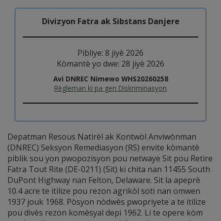
Divizyon Fatra ak Sibstans Danjere
Pibliye: 8 jiyè 2026
Kòmantè yo dwe: 28 jiyè 2026
Avi DNREC Nimewo WHS20260258
Règleman ki pa gen Diskriminasyon
Depatman Resous Natirèl ak Kontwòl Anviwònman
(DNREC) Seksyon Remediasyon (RS) envite kòmantè
piblik sou yon pwopozisyon pou netwaye Sit pou Retire
Fatra Tout Rite (DE-0211) (Sit) ki chita nan 11455 South
DuPont Highway nan Felton, Delaware. Sit la apeprè
10.4 acre te itilize pou rezon agrikòl soti nan omwen
1937 jouk 1968. Pòsyon nòdwès pwopriyete a te itilize
pou divès rezon komèsyal depi 1962. Li te opere kòm