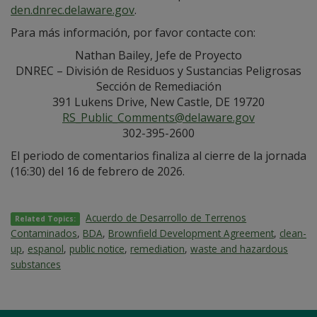
den.dnrec.delaware.gov
.
Para más información, por favor contacte con:
Nathan Bailey, Jefe de Proyecto
DNREC – División de Residuos y Sustancias Peligrosas
Sección de Remediación
391 Lukens Drive, New Castle, DE 19720
RS_Public_Comments@delaware.gov
302-395-2600
El periodo de comentarios finaliza al cierre de la jornada
(16:30) del 16 de febrero de 2026.
Acuerdo de Desarrollo de Terrenos
Related Topics:
Contaminados
,
BDA
,
Brownfield Development Agreement
,
clean-
up
,
espanol
,
public notice
,
remediation
,
waste and hazardous
substances