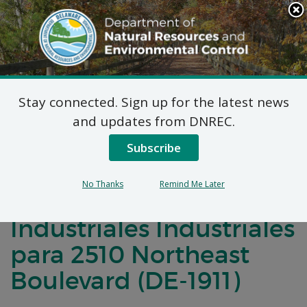
Search
This
Site
DNREC Menu
Stay connected. Sign up for the latest news
Notificación de
and updates from DNREC.
Comentarios Públicos
Subscribe
para un Acuerdo de
No Thanks
Remind Me Later
Desarrollo de Terrenos
Industriales Industriales
para 2510 Northeast
Boulevard (DE-1911)