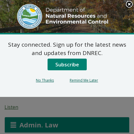
Search
This
Site
DNREC Menu
Stay connected. Sign up for the latest news
Plan Final de Acción
and updates from DNREC.
Correctiva para 55
Subscribe
Lugar de Loockerman
No Thanks
Remind Me Later
Plaza (DE-1859)
Listen
Admin. Law