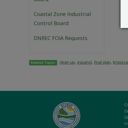
Coastal Zone Industrial
Control Board
DNREC FOIA Requests
clean-up
,
espanol
,
final plan
,
limpieza
Related Topics:
O
Di
D
H