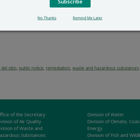
Subscribe
391 Lukens Drive, New Castle
DNREC_WHS_REMEDIATIONINBOX@
302-395-2600
No Thanks
Remind Me Later
 del sitio
,
public notice
,
remediation
,
waste and hazardous substances
ffice of the Secretary
Division of Water
vision of Air Quality
Division of Climate, Coas
ivision of Waste and
Energy
azardous Substances
Division of Fish and Wildl