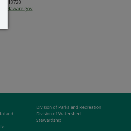
, DE 19720
delaware.gov
Division of Parks and Recreation
tal and
Division of Watershed
Stewardship
ife