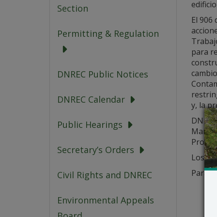
edifici
Section
El 906 
accione
Permitting & Regulation
Trabajo
para re
constru
cambio 
DNREC Public Notices
Contam
restrin
DNREC Calendar
y, la p
DNREC e
Public Hearings
Market
Propue
Secretary’s Orders
Los det
Para m
Civil Rights and DNREC
Environmental Appeals
Board