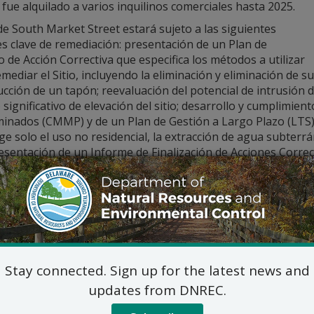
o fue alquilado a varios inquilinos comerciales hasta 2025.
de South Market Street estará sujeto a las siguientes
s clave de remediación: presentación de un Plan de
 de Acción Correctiva que especifica los métodos a utilizar
mediar el Sitio, incluyendo la eliminación y eliminación de su
cción de un tapón; reevaluación del potencial de intrusión d
significativo de elevación del sitio; desarrollo y cumplimien
inados (CMMP) y de un Plan de Gestión a Largo Plazo (LTS);
ge solo el uso no residencial, la extracción de agua subterr
resentación de un Informe de Finalización de Acciones Correc
mitió un aviso público del Plan Propuesto de Acción Correct
 Street 906 el 26 de noviembre de 2025. No hubo comentario
sto.
alles del Plan Final de Acción Correctiva (Plan Final) están d
ás información, por favor contacte con:
Stay connected. Sign up for the latest news and
Morgan McGee-Solomon, Gestora
DNREC – División de Residuos y Susta
updates from DNREC.
Sección de Remediaci