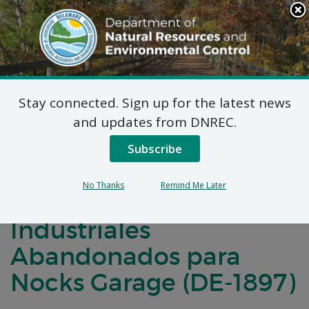
Search
This
Site
DNREC Menu
Stay connected. Sign up for the latest news
Notificación de
and updates from DNREC.
Comentarios Públicos
Subscribe
para un Acuerdo de
No Thanks
Remind Me Later
Desarrollo de Terrenos
Industriales
Abandonados para
Nocks Garage (DE-1897)