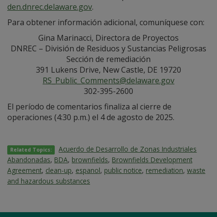
den.dnrec.delaware.gov
.
Para obtener información adicional, comuníquese con:
Gina Marinacci, Directora de Proyectos
DNREC – División de Residuos y Sustancias Peligrosas
Sección de remediación
391 Lukens Drive, New Castle, DE 19720
RS_Public_Comments@delaware.gov
302-395-2600
El período de comentarios finaliza al cierre de
operaciones (4:30 p.m.) el 4 de agosto de 2025.
Acuerdo de Desarrollo de Zonas Industriales
Related Topics:
Abandonadas
,
BDA
,
brownfields
,
Brownfields Development
Agreement
,
clean-up
,
espanol
,
public notice
,
remediation
,
waste
and hazardous substances