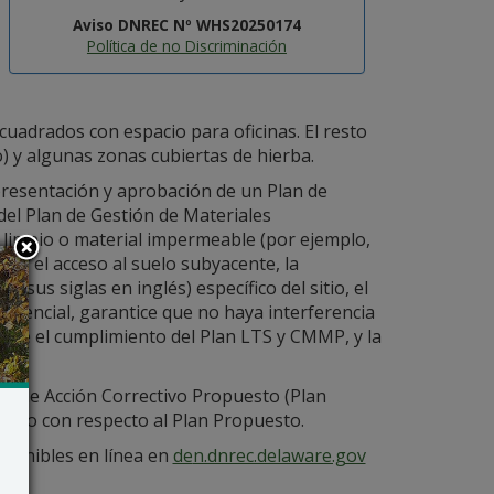
Aviso DNREC Nº WHS20250174
Política de no Discriminación
 cuadrados con espacio para oficinas. El resto
) y algunas zonas cubiertas de hierba.
a presentación y aprobación de un Plan de
del Plan de Gestión de Materiales
 limpio o material impermeable (por ejemplo,
ngir el acceso al suelo subyacente, la
sus siglas en inglés) específico del sitio, el
esidencial, garantice que no haya interferencia
ntice el cumplimiento del Plan LTS y CMMP, y la
.
lan de Acción Correctivo Propuesto (Plan
blico con respecto al Plan Propuesto.
isponibles en línea en
de
n.dnrec.delaware.gov