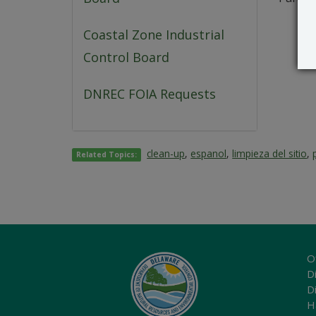
Coastal Zone Industrial
Control Board
DNREC FOIA Requests
clean-up
,
espanol
,
limpieza del sitio
,
Related Topics:
O
Di
D
H