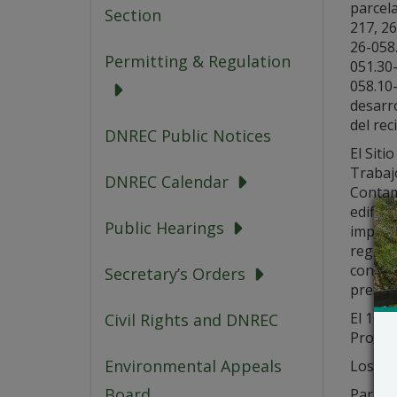
parcela
Section
217, 26
26-058.
Permitting & Regulation
051.30-
058.10
desarro
del rec
DNREC Public Notices
El Siti
Trabajo
DNREC Calendar
Contam
edifici
Public Hearings
impleme
registr
con el 
Secretary’s Orders
present
El 16 d
Civil Rights and DNREC
Propues
Environmental Appeals
Los det
Board
Para o