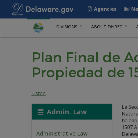
Agencies
Ne
DIVISIONS
ABOUT DNREC
Plan Final de Ac
Propiedad de 15
Listen
La Sec
Admin. Law
Natural
ha adop
1507 A
Administrative Law
Delawar