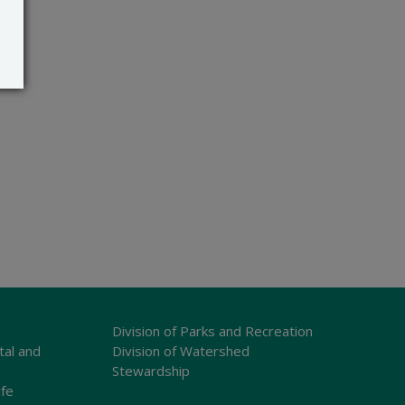
Division of Parks and Recreation
tal and
Division of Watershed
Stewardship
ife