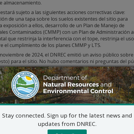
de almacenamiento.
o estará sujeto a las siguientes acciones correctivas clave:
ión de una tapa sobre los suelos existentes del sitio para
la exposición a ellos, desarrollo de un Plan de Manejo de
ales Contaminados (CMMP) con un Plan de Administración a L
al que restrinja la interferencia con el tope, restrinja el u
re el cumplimiento de los planes CMMP y LTS.
 noviembre de 2024, el DNREC emitió un aviso público sobre 
to) para el sitio. No hubo comentarios ni preguntas del pú
alles del Plan Final están disponibles en línea en
den.dnrec.
btener más información, póngase en contacto con:
Lindsay Hall, Gerente de Pr
DNREC- División de Sección de Remediación de Res
391 Lukens Drive, New Castle
DNREC_WHS_REMEDIATIONINBOX@
Stay connected. Sign up for the latest news and
302-395-2600
updates from DNREC.