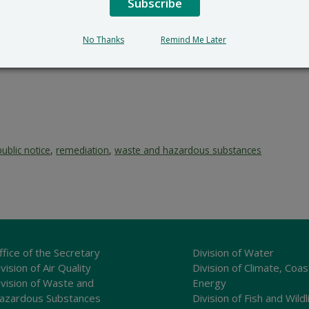
Subscribe
No Thanks
Remind Me Later
public notice
,
remediation
,
waste and hazardous substances
ffice of the Secretary
Division of Water
vision of Air Quality
Division of Climate, Coas
ivision of Waste and
Energy
azardous Substances
Division of Fish and Wildl