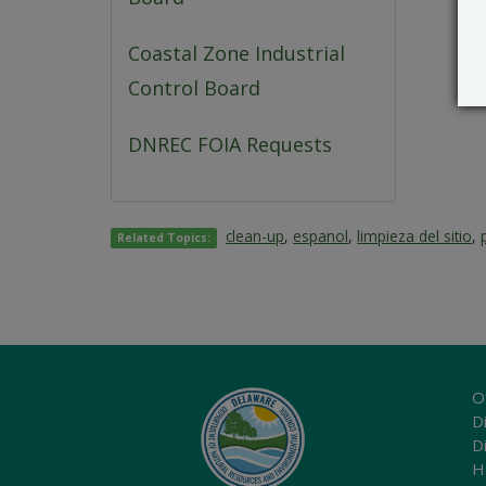
Coastal Zone Industrial
Control Board
DNREC FOIA Requests
clean-up
,
espanol
,
limpieza del sitio
,
Related Topics:
O
Di
D
H