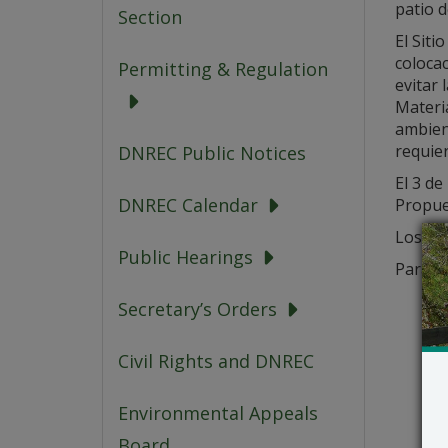
patio 
Section
El Siti
colocac
Permitting & Regulation
evitar 
Materi
ambient
requie
DNREC Public Notices
El 3 de
DNREC Calendar
Propues
Los det
Public Hearings
Para o
Secretary’s Orders
Civil Rights and DNREC
Environmental Appeals
Board