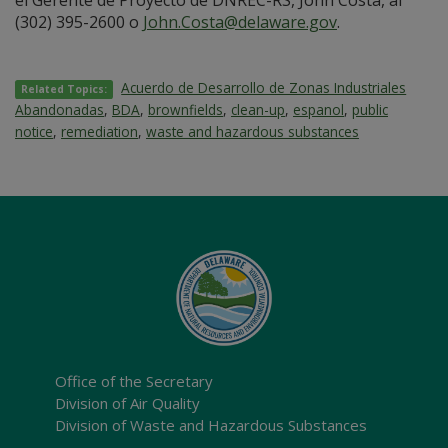
el Gerente de Proyecto de DNREC-RS, John Costa, al
(302) 395-2600 o
John.Costa@delaware.gov
.
Acuerdo de Desarrollo de Zonas Industriales
Related Topics:
Abandonadas
,
BDA
,
brownfields
,
clean-up
,
espanol
,
public
notice
,
remediation
,
waste and hazardous substances
Office of the Secretary
Division of Air Quality
Division of Waste and Hazardous Substances