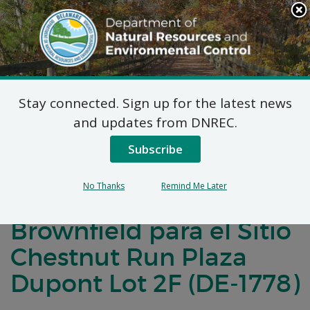
Search
This
Site
DNREC Menu
Stay connected. Sign up for the latest news
Notificación de
and updates from DNREC.
Comentarios Públicos
Subscribe
para un Acuerdo de
No Thanks
Remind Me Later
Desarrollo de
Brownfield para el Sitio
Chestnut Run Plaza
Dupont Lot 2F (DE-1778)