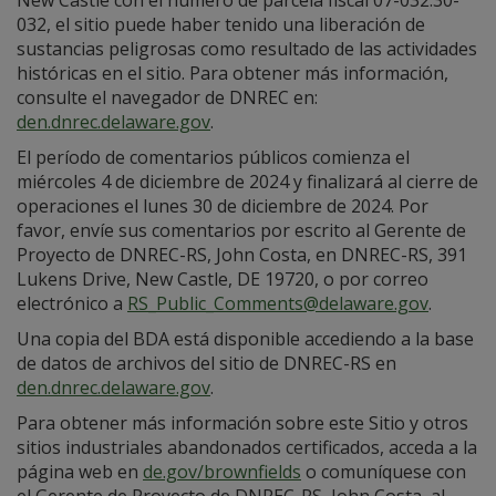
New Castle con el número de parcela fiscal 07-032.30-
032, el sitio puede haber tenido una liberación de
sustancias peligrosas como resultado de las actividades
históricas en el sitio. Para obtener más información,
consulte el navegador de DNREC en:
den.dnrec.delaware.gov
.
El período de comentarios públicos comienza el
miércoles 4 de diciembre de 2024 y finalizará al cierre de
operaciones el lunes 30 de diciembre de 2024. Por
favor, envíe sus comentarios por escrito al Gerente de
Proyecto de DNREC-RS, John Costa, en DNREC-RS, 391
Lukens Drive, New Castle, DE 19720, o por correo
electrónico a
RS_Public_Comments@delaware.gov
.
Una copia del BDA está disponible accediendo a la base
de datos de archivos del sitio de DNREC-RS en
den.dnrec.delaware.gov
.
Para obtener más información sobre este Sitio y otros
sitios industriales abandonados certificados, acceda a la
página web en
de.gov/brownfields
o comuníquese con